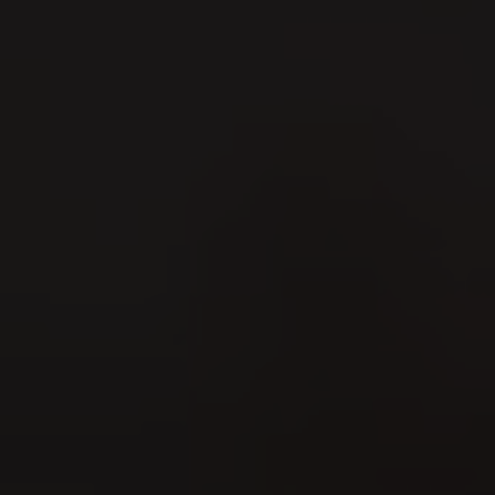
12
JUN
Cultura del piacere
nel mondo