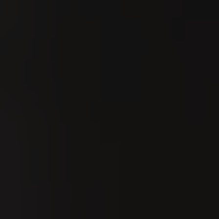
i
.
ero