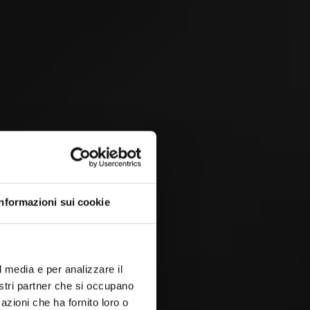
9
AY
La garanzia della qualità
da VILLIGER – uno
 &
sguardo dietro le quinte
Informazioni sui cookie
l media e per analizzare il
nostri partner che si occupano
azioni che ha fornito loro o