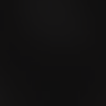
14
JAN
Momenti di piacere e
piccole pause: i cigarillos
sono compagni perfetti in
inverno