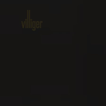
Home
Prodotti
Circa VILLIG
Produzione
Torcedor
– Maestri
mestiere