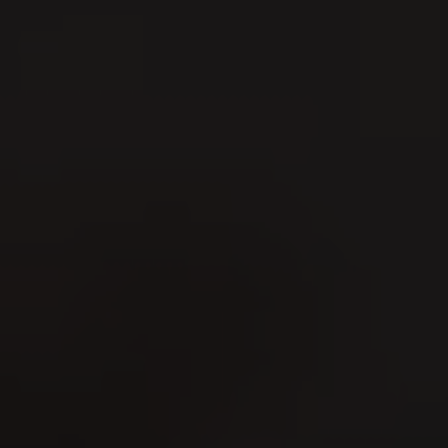
19
MAY
La garanzia della
qualità da VILLIGE
uno sguardo dietro
quinte