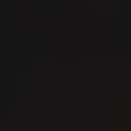
igari la giornata lavorativa inizia con gest
e coordinati. Una foglia di tabacco viene
e inumidita e allineata con cura tra le dita
e forma qualcosa che, forse a migliaia di
 accompagnerà un momento di piacere davv