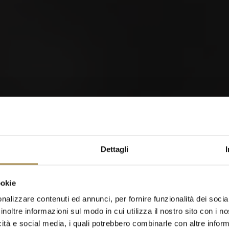
12
1
JUN
M
Cultura del piacere nel
mondo
orld of Cigars
Dettagli
Cigarillos
ookie
nalizzare contenuti ed annunci, per fornire funzionalità dei socia
inoltre informazioni sul modo in cui utilizza il nostro sito con i 
icità e social media, i quali potrebbero combinarle con altre inform
Quando sei nato?