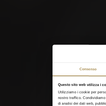
13
JUL
Torcedoras e Torcedores
– Maestri del loro
W
mestiere
Consenso
Questo sito web utilizza i c
Utilizziamo i cookie per perso
nostro traffico. Condividiamo 
di analisi dei dati web, pubbl