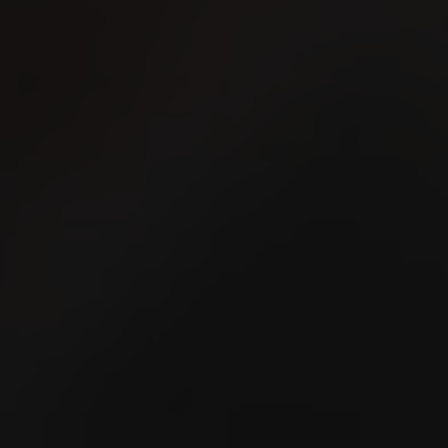
nità
a
Stoccaggio
Lifestyle
Storia
Disparità