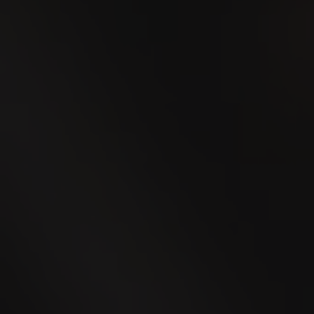
19
SEP
Heinrich Villiger: una vita
per il sigaro, un’eredità
per generazioni