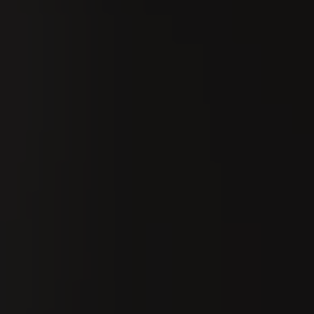
Ricerca
It
s