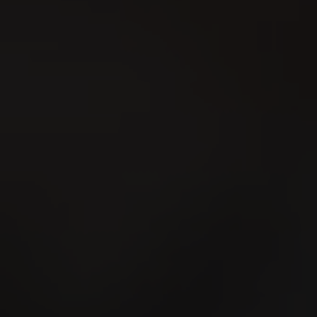
Storie dalla comu
Tante altre storie entusiasmanti
Sigaro Scienz
Produzione
I tuoi filtri
Viaggiare
Galateo
Compagno