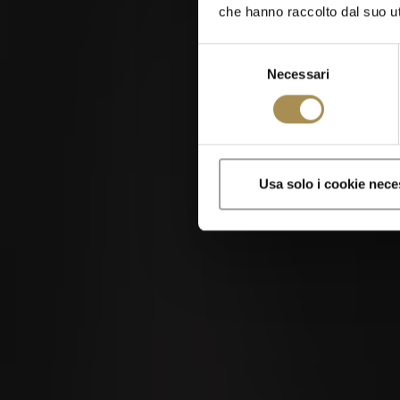
che hanno raccolto dal suo uti
Selezione
Necessari
del
20
consenso
APR
Sigari e zigaril
Usa solo i cookie nece
Visitando questo sito
Primavera e nuovi inizi –
anche nel piacere