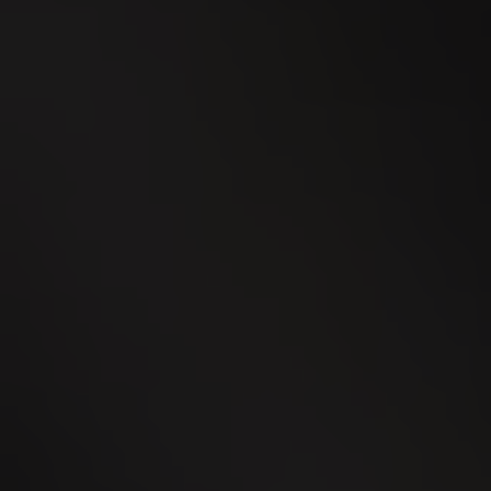
24
SEP
WEGA Thurgau 2026