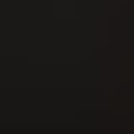
16
AUG
Festival della lotta svizzera della
Svizzera nordoccidentale 2026