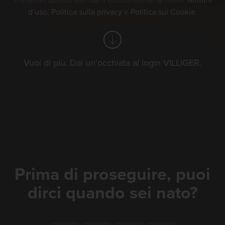
Visitando questo sito dai il tuo consenso ai nostri
Termini
d’uso
,
Politica sulla privacy
e
Politica sui Cookie
.
I tuoi filtri
mostra
golf
Vuoi di più. Dai un'occhiata al login VILLIGER.
schwingfest
eventi di villiger
Ordina per:
Data
Prima di proseguire, puoi
dirci quando sei nato?