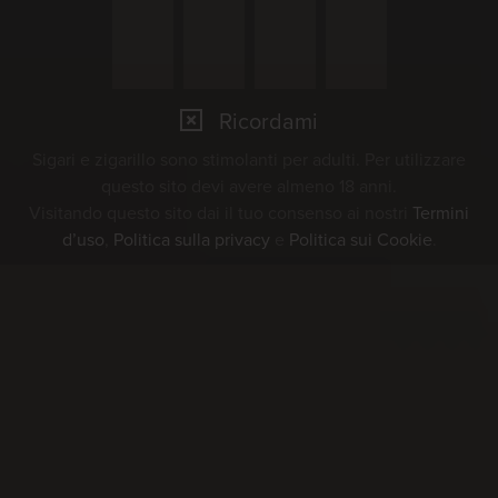
07
AUG
Ricordami
Sigari e zigarillo sono stimolanti per adulti. Per utilizzare
questo sito devi avere almeno 18 anni.
Visitando questo sito dai il tuo consenso ai nostri
Termini
Marché Concours 2026
d’uso
,
Politica sulla privacy
e
Politica sui Cookie
.
08