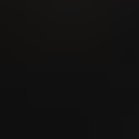
28
AUG
MidAmateure Oberkirch 2026
03