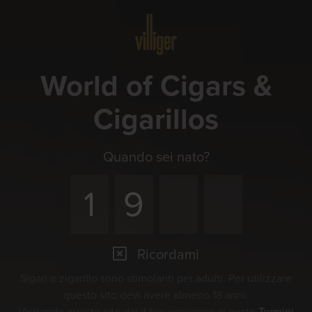
Menu
World of Cigars &
Cigarillos
Quando sei nato?
Ricordami
Eventi
Sigari e zigarillo sono stimolanti per adulti. Per utilizzare
Un piacere da gustare insieme
questo sito devi avere almeno 18 anni.