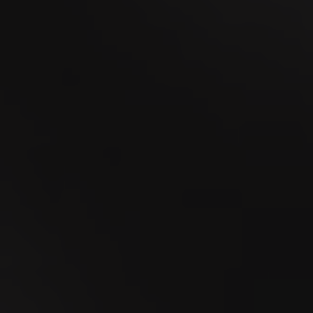
18
SEP
MidAmateure Wylihof 2026