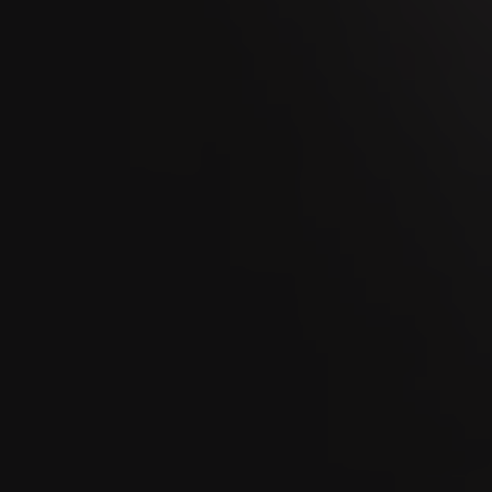
02
OCT
Men's Day Golf - Ottobre 2026
08
OCT