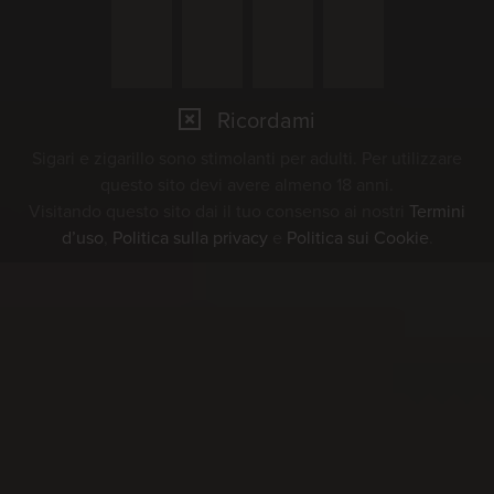
come viene prodotto un sigaro e quali
passaggi sono necessari per goderne
appieno.
Ricordami
Sigari e zigarillo sono stimolanti per adulti. Per utilizzare
La visita guidata della fabbrica si
questo sito devi avere almeno 18 anni.
svolge in lingua tedesca.
Visitando questo sito dai il tuo consenso ai nostri
Termini
d’uso
,
Politica sulla privacy
e
Politica sui Cookie
.
Potete trovare maggiori
informazioni sull'evento
qui
28.10.2026