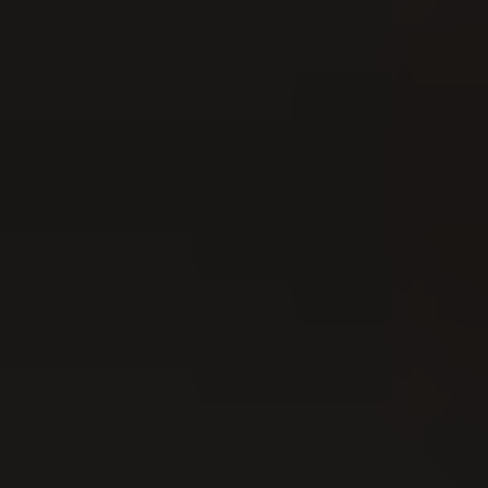
15
AUG
Festa intercantonale di hornuss 2026