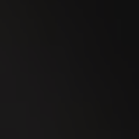
18
SEP
MidAmateure Wylihof 2026