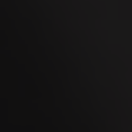
24
SEP
WEGA Thurgau 2026