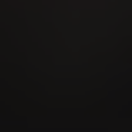
21
AUG
Eidgenössisches Scheller- &
Trychlertreffen 2026