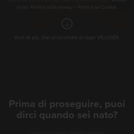
Visitando questo sito dai il tuo consenso ai nostri
Termini
d’uso
,
Politica sulla privacy
e
Politica sui Cookie
.
Vuoi di più. Dai un'occhiata al login VILLIGER.
Visite guidate alla
fabbrica VILLIGER
a Pfeffikon
Prima di proseguire, puoi
Venite a trovarci e lasciatevi
dirci quando sei nato?
trasportare nell’affascinante mondo
della produzione di sigari. Scoprite