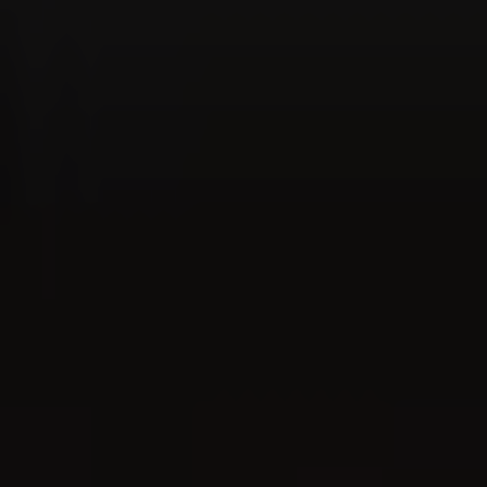
Store & Lounge Locator
Goditi il momento - Localizzatore lounge
The World of Cigars
L'etichetta dei fumatori di sigari
Iscrizione alla newsletter
Interessato/a a notizie e consigli? Iscriva qui alla
newsletter.