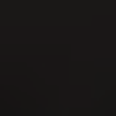
AUG
Festival della lotta svizzera della
Svizzera nordoccidentale 2026
21
AUG