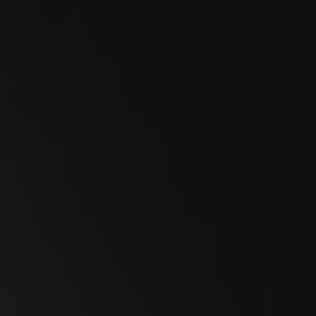
18
SEP
MidAmateure Wylihof 2026
23