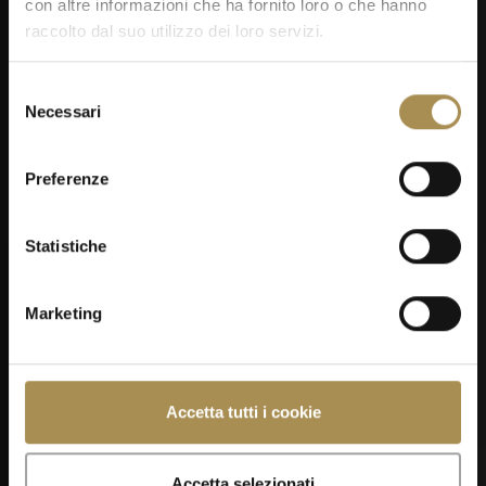
con altre informazioni che ha fornito loro o che hanno
raccolto dal suo utilizzo dei loro servizi.
Selezione
Necessari
del
consenso
Preferenze
05
SEP
Statistiche
Marketing
Kilchberger Schwinget 2026
Accetta tutti i cookie
Accetta selezionati