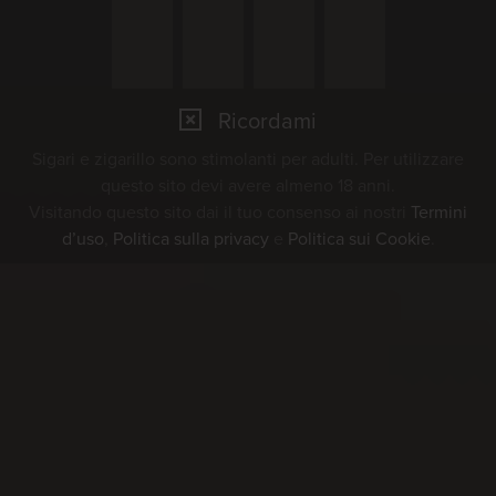
Potete trovare maggiori
informazioni sull'evento
Ricordami
qui
Sigari e zigarillo sono stimolanti per adulti. Per utilizzare
questo sito devi avere almeno 18 anni.
Visitando questo sito dai il tuo consenso ai nostri
Termini
22.08.2026 - 23.08.2026
d’uso
,
Politica sulla privacy
e
Politica sui Cookie
.
Aggiungi evento al mio calendario
Festplatz
3250 Lyss