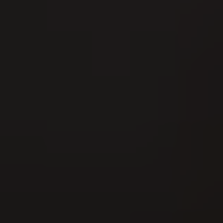
13
AUG
Esmeralda Charity Cup Dorf 2026