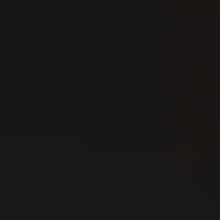
15
AUG
Festa intercantonale di hornuss 2026
16