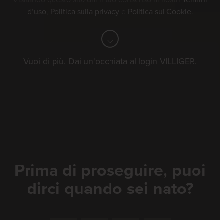
Visitando questo sito dai il tuo consenso ai nostri
Termini
d’uso
,
Politica sulla privacy
e
Politica sui Cookie
.
Vuoi di più. Dai un'occhiata al login VILLIGER.
Festa cantonale di
hornuss 2026
Il 22 e 23 agosto 2026 si svolgerà a
Lyss la Festa cantonale di hornuss con
Prima di proseguire, puoi
VILLIGER. Venite a trovarci allo stand
dirci quando sei nato?
VILLIGER e godetevi un buon sigaro
in questa occasione.