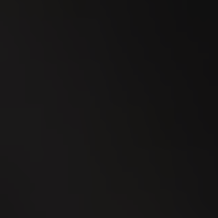
SEP
Esmeralda Charity Cup Wylihof 2026
24
SEP