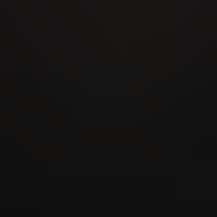
Eidgenössisches Scheller- &
Trychlertreffen 2026
28
AUG