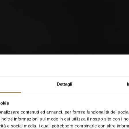
Eidgenössisches Scheller-
& Trychlertreffen 2026
orld of Cigars
Dettagli
Cigarillos
03
0
ookie
SEP
S
nalizzare contenuti ed annunci, per fornire funzionalità dei socia
inoltre informazioni sul modo in cui utilizza il nostro sito con i 
icità e social media, i quali potrebbero combinarle con altre inform
Quando sei nato?