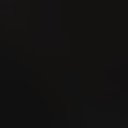
Festa intercantonale di
hornuss 2026
2
UG