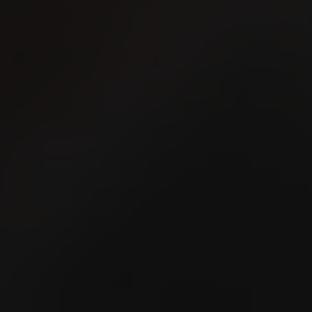
Esmeralda Charity Cup
Dorf 2026
21
2
AUG
A