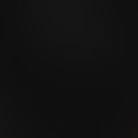
Kilchberger Schwinget
2026
18
SEP
MidAmateure Wylihof