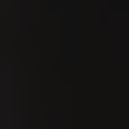
Ordina per:
Data
9
UG