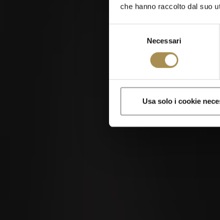
MidAmateure Oberkirch
che hanno raccolto dal suo uti
2026
Selezione
Necessari
del
consenso
Sigari e zigaril
Usa solo i cookie nece
Visitando questo sito
05
SEP