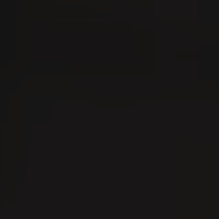
r
08
0
AUG
A