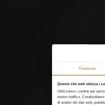
Festival della lotta
svizzera della Svizzera
nordoccidentale 2026
W
Consenso
28
Questo sito web utilizza i c
AUG
Utilizziamo i cookie per perso
nostro traffico. Condividiamo 
di analisi dei dati web, pubbl