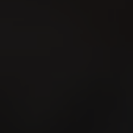
Festival della lotta
svizzera del Cantone
Sciaffusa 2026
16
AUG