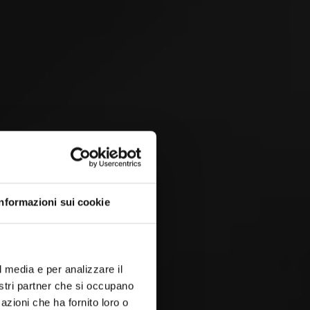
Festa cantonale di
hornuss 2026
 &
Informazioni sui cookie
4
EP
l media e per analizzare il
nostri partner che si occupano
azioni che ha fornito loro o