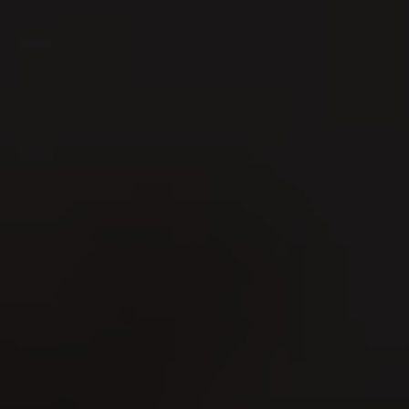
Zürisee Flag 2026
13
1
AUG
A