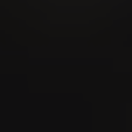
22
AUG
Festa cantonale di hornuss 2026