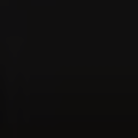
Blog
Storie dalla comunità e tante altre storie entusiasmanti
Store & Lounge Locator
Goditi il momento - Localizzatore lounge
The World of Cigars
L'etichetta dei fumatori di sigari
Iscrizione alla newsletter