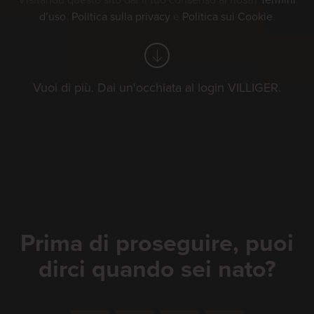
Visitando questo sito dai il tuo consenso ai nostri
Termini
d’uso
,
Politica sulla privacy
e
Politica sui Cookie
.
Vuoi di più. Dai un'occhiata al login VILLIGER.
Eidgenössisches
Scheller- &
Trychlertreffen
2026
Prima di proseguire, puoi
dirci quando sei nato?
Ma, innanzitutto, che cosa è un
trycheln? Nello svizzero-tedesco, la