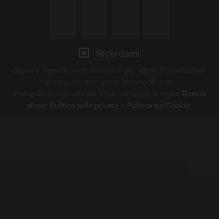
parola „trycheln" significa il
campanaccio che le mucche e il
bestiame portano attaccato al collare.
Ricordami
Nel nostro stand troverete diverse
Sigari e zigarillo sono stimolanti per adulti. Per utilizzare
questo sito devi avere almeno 18 anni.
varietà di sigari e cigarillo. Godetevi
Visitando questo sito dai il tuo consenso ai nostri
Termini
questi momenti indimenticabili
d’uso
,
Politica sulla privacy
e
Politica sui Cookie
.
assaporando un tradizionale VILLIGER
ORIGINAL-KRUMME.
Potete trovare maggiori
informazioni sull'evento
qui