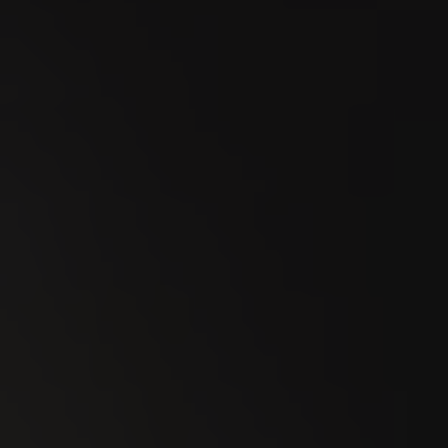
Mercato dei tori di Zugo 2026
18
SEP
MidAmateure Wylihof 2026