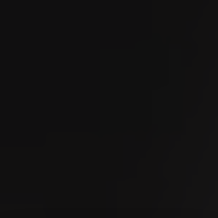
28
AUG
MidAmateure Oberkirch 2026