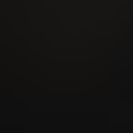
AUG
Eidgenössisches Scheller- &
Trychlertreffen 2026
22
AUG