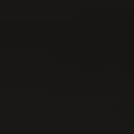
15
AUG
Festa intercantonale di hornuss 2026