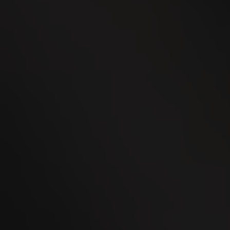
SEP
WEGA Thurgau 2026
02
OCT