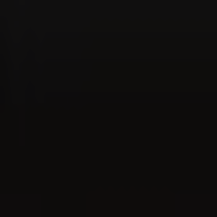
Store & Lounge Locator
Goditi il momento - Localizzatore lounge
The World of Cigars
L'etichetta dei fumatori di sigari
Iscrizione alla newsletter
Interessato/a a notizie e consigli? Iscriva qui alla
newsletter.