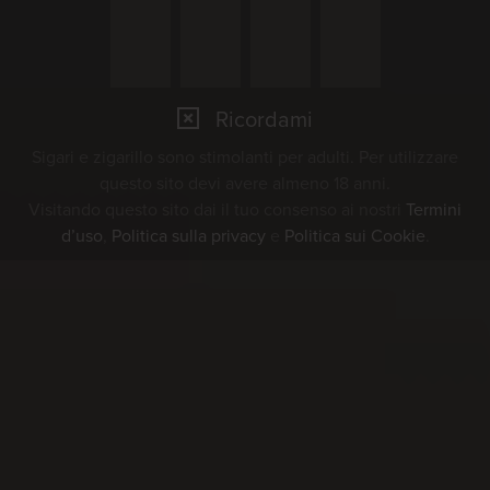
Potete trovare maggiori
informazioni sull'evento
Ricordami
qui
Sigari e zigarillo sono stimolanti per adulti. Per utilizzare
questo sito devi avere almeno 18 anni.
Visitando questo sito dai il tuo consenso ai nostri
Termini
18.09.2026
d’uso
,
Politica sulla privacy
e
Politica sui Cookie
.
Aggiungi evento al mio calendario
Golfclub Wylihof
Wylihof 12
4542 Luterbach