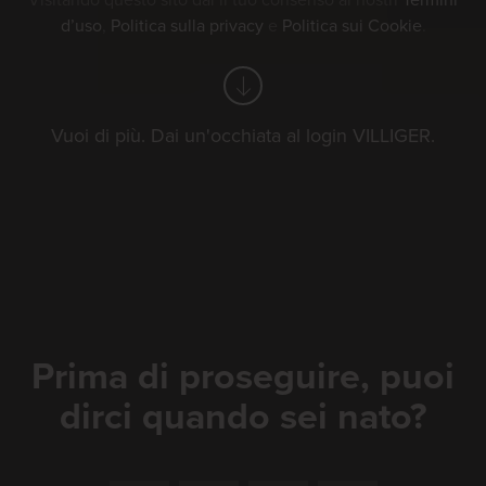
Visitando questo sito dai il tuo consenso ai nostri
Termini
d’uso
,
Politica sulla privacy
e
Politica sui Cookie
.
Vuoi di più. Dai un'occhiata al login VILLIGER.
MidAmateure
Wylihof 2026
Godetevi questo imperdibile torneo
Mid-Amateur a Luterbach in
Prima di proseguire, puoi
compagnia di un sigaro VILLIGER.
dirci quando sei nato?
Attendiamo con piacere la vostra
visita al nostro stand.