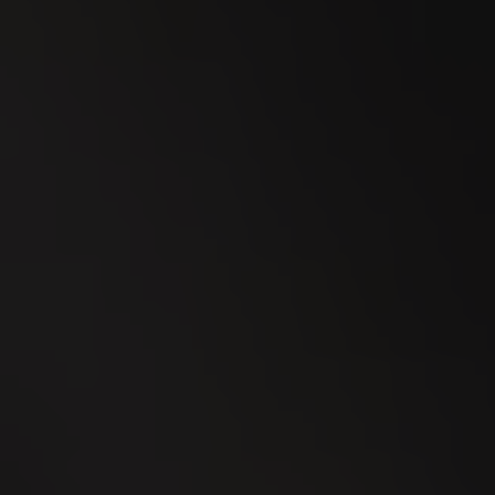
23
SEP
Esmeralda Charity Cup Wylihof 2026
24