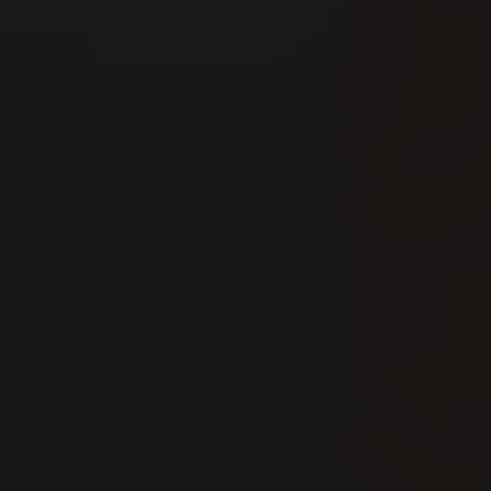
Weitere Informationen
30.05.2024 - VILLIGER CELEBRATION BY
HEINRICH VILLIGER
„Wer die Gegenwart geniesst, hat in Zukunft
eine wundervolle Vergangenheit.“
Weitere Informationen
01.01.2024 - VILLIGER's neue Gordito erweitert
die LA LIBERTAD um ein weiteres Format
Seit Anfang des Jahres ist die LA LIBERTAD
Gordito (4x60) flächendeckend im Fachhandel
erhältlich. Mit ihr...
Weitere Informationen