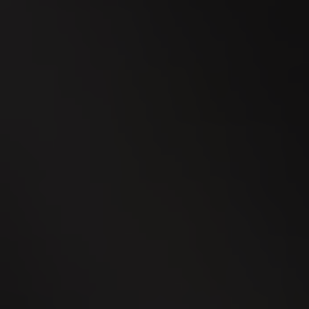
26.09.2019 - CORRIDA Honduras Salomones
Bereits König Salomon wusste, dass dieses
konisch verlaufende Format etwas
Besonderes ist. Nur die besten Torcedores...
Weitere Informationen
26.09.2019 - Ein abwechslungsreiches Quartett
Die limitierte Edition CORRIDA SELECTION
PERFECTO GORDO der Marke CORRIDA
enthält jeweils eine handwerklich...
Weitere Informationen
26.09.2019 - Ein Geschenk für Genießer
Villiger hat passend zum Fest eine limitierte