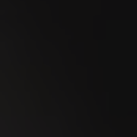
«Zigarrenliebhaber sind Persönlichkeiten –
schauen Sie sich nur Winston Churchill oder
Gerhard Schröder an»
Heinrich Villiger ist der letzte Zigarrenbaron
der Schweiz. Er kämpft fürs Genussrauchen
und wehrt sich vehement...
Weitere Informationen
26.09.2019 - VILLIGER 1492 in neuem Gewand
Ein Eintrag im Bordbuch von Christoph
Kolumbus, der im Jahr 1492 auf den
amerikanischen Kontinent stieß und den...
Weitere Informationen