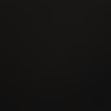
Weitere Informationen
21.09.2022 - VILLIGER DE NICARAGUA EDICIÓN
LIMITADA 2022
VILLIGER mit erster Limitada aus eigener
Fertigung in Estelí
Weitere Informationen
21.09.2022 - LA CAPITANA MINI UND CLUB
Caribbean Power!
Weitere Informationen
21.09.2022 - VILLIGER SAN´DORO AGED 10
YEARS
Aged to Perfection