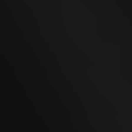
Edition kreiert
Weitere Informationen
26.09.2019 - VILLIGER San’Doro Claro &
Colorado
Hell und Dunkel vereint in zwei edlen
Varianten
Weitere Informationen
03.09.2018 - Guter Stil ist zeitlos
BOCK. Vom Erfinder des Zigarrenrings
Weitere Informationen
03.09.2018 - Die jungen Wilden zum Probieren