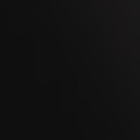
Finden Sie mit diesem limitiertem Sampler Ihr
persönliches Geschmackserlebnis
Weitere Informationen
03.09.2018 - Ein Geschenk für Geniesser
Villiger bringt zu Weihnachten eine limitierte
Edition heraus
Weitere Informationen
24.07.2018 - Sanfter Genuss aus dem Hause
Villiger ganz WHITE vorn
Die Villiger Minis bekommen attraktiven
Zuwachs: Ab dem 01. Juli reiht sich die
„Villiger WHITE Mini“ in die...
Weitere Informationen