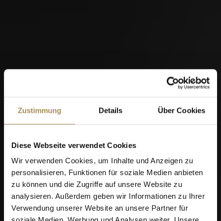
09.05.2022 - CORRIDA SAMPLER TORO + -
Rauchgenuss aus vier Ländern
Ein weiteres Mal lässt VILLIGER die Stiere los
und lanciert auch in diesem Jahr einen
limitierten CORRIDA Sampler....
Weitere Informationen
Zustimmung
Details
Über Cookies
10.11.2021 - VILLIGER GOES TO NICARAGUA
Diese Webseite verwendet Cookies
Zigarrenhersteller VILLIGER nun auch in
Wir verwenden Cookies, um Inhalte und Anzeigen zu
Nicaragua mit eigener Herstellung
personalisieren, Funktionen für soziale Medien anbieten
Weitere Informationen
zu können und die Zugriffe auf unsere Website zu
analysieren. Außerdem geben wir Informationen zu Ihrer
Verwendung unserer Website an unsere Partner für
06.08.2021 - NEU! VIVA LA LIBERTAD - Jetzt
soziale Medien, Werbung und Analysen weiter. Unsere