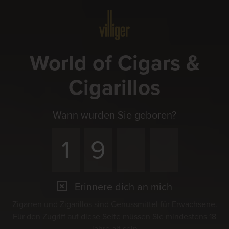
Menü
World of Cigars &
Cigarillos
Pressemitteilungen
Wann wurden Sie geboren?
Willkommen im Pressebereich von
VILLIGER
Erinnere dich an mich
13.07.2026 - VILLIGER MIAMI Generoso ein
Zigarren und Zigarillos sind Genussmittel für Erwachsene.
grosszügiger Gastgeber
Für den Zugriff auf diese Seite müssen Sie mindestens 18
Die VILLIGER Miami meldet sich im Generoso-