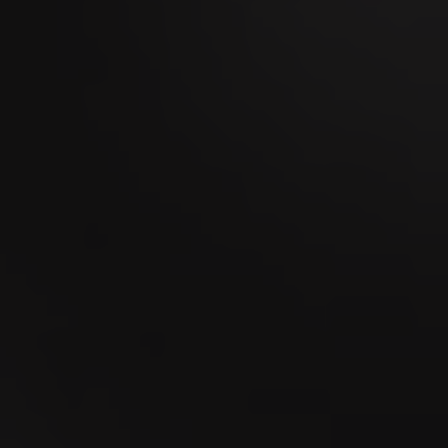
Nachwuchs Die VILLIGER LA MERIDIANA
MINUTO
Sie fungiert seit vielen Jahren als Sinnbild für
einen nicaraguanischen Puro – die VILLIGER
LA MERIDIANA. Das...
Weitere Informationen
25.05.2020 - Heinrich Villiger feiert seinen
Geburtstag:
Pfeffikon/LU, 25. Mai 2020 – Mit 90 Jahren ist
Heinrich Villiger der älteste noch operativ
tätige...
Weitere Informationen
03.12.2019 - Tabakbaron Heinrich Villiger: