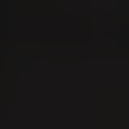
07
0
AUG
A
Men's Day Golf - August
2026