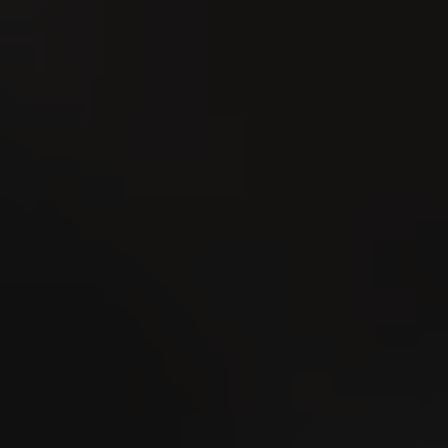
1
UG
Eidgenössisches Scheller-
& Trychlertreffen 2026