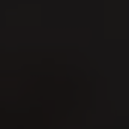
09
1
AUG
A
Schaffhauser Kantonales
Schwingfest 2026