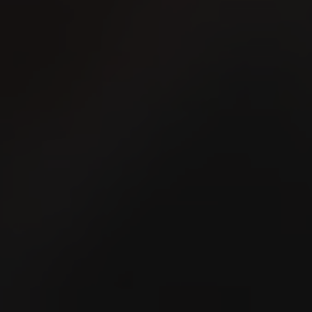
16
2
AUG
A
Nordwestschweizer
Schwingfest 2026