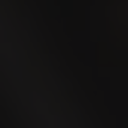
24
SEP
WEGA Thurgau 2026