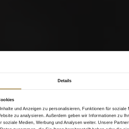
28
0
AUG
S
MidAmateure Oberkirch
2026
orld of Cigars
Details
Cigarillos
Cookies
nhalte und Anzeigen zu personalisieren, Funktionen für soziale
Website zu analysieren. Außerdem geben wir Informationen zu I
Wann wurden Sie geboren?
r soziale Medien, Werbung und Analysen weiter. Unsere Partner