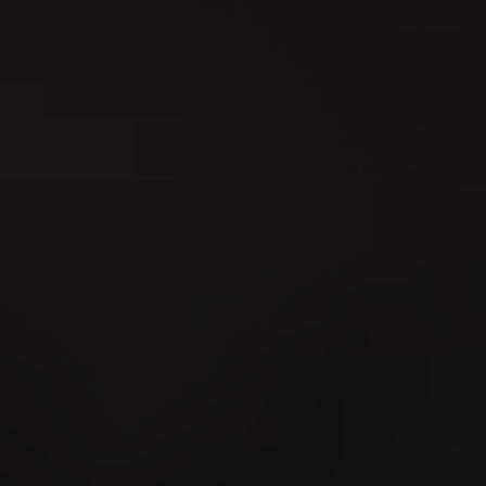
15
AUG
Interkantonales
Hornusserfest 2026