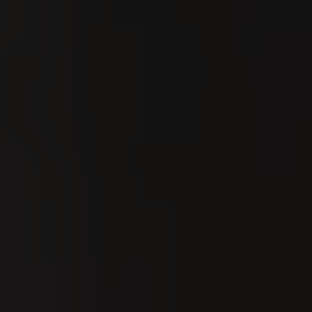
8
UG
Zürisee Flag 2026