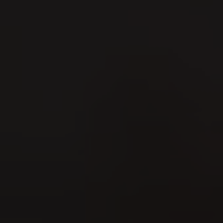
09
AUG
Bern-Jurassisches
Schwingfest 2026