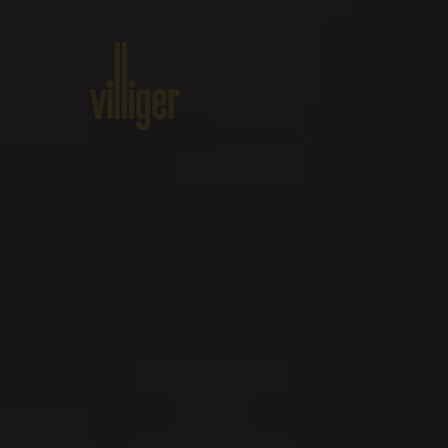
Home
Produkte
Über VILLI
Veranstaltungen
Erleben Sie den Genuss gemeinsa
messe
golf
Ihre Filter
schwingfest
villiger eigeneve