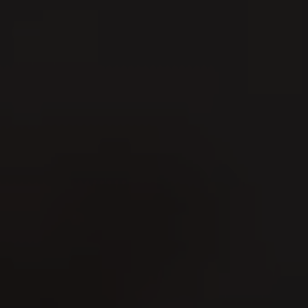
Men's Day Golf - Août
2026
09
1
AUG
A