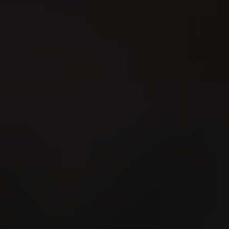
Bern-Jurassisches
Schwingfest 2026
15
AUG