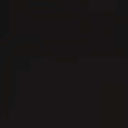
aisir
iger
07
0
AUG
A