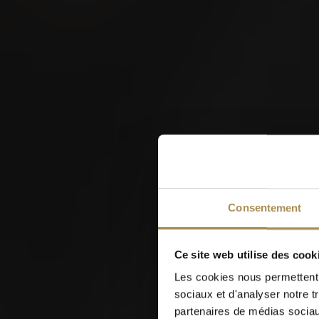
Fête intercantonale de
hornuss 2026
W
Consentement
22
Ce site web utilise des cook
AUG
Les cookies nous permettent d
sociaux et d'analyser notre t
partenaires de médias sociaux