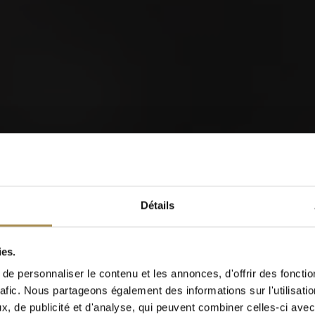
Fête cantonale de la lutte
de Suisse du Nord-Ouest
2026
orld of Cigars
Détails
Cigarillos
28
0
ies.
AUG
S
e personnaliser le contenu et les annonces, d'offrir des fonctio
rafic. Nous partageons également des informations sur l'utilisati
Quand êtes-vous né(e)?
, de publicité et d'analyse, qui peuvent combiner celles-ci avec