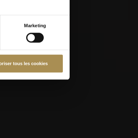
OMEGA European
Masters 2026
Marketing
ser ce site, vous devez
oriser tous les cookies
nfidentialité
et notre
7
EP