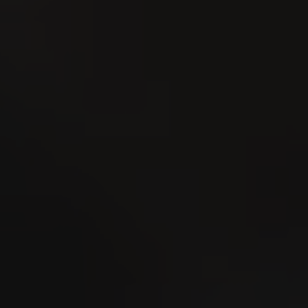
Esmeralda Charity Cup
Dorf 2026
1
UG