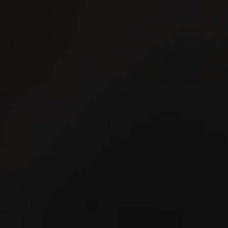
Fête cantonale de la lutte
de Schaffhouse 2026
16
2
AUG
A