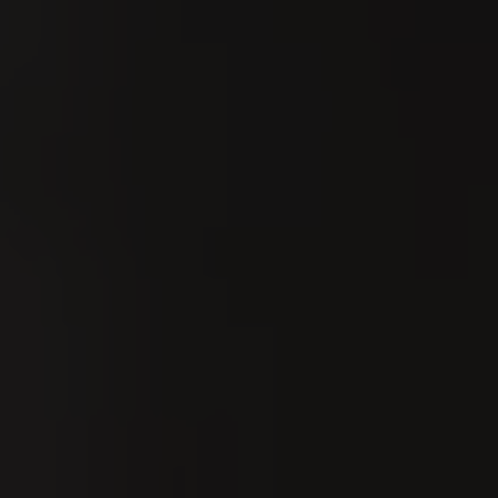
Trier par:
Date
8
UG