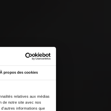
Eidgenössisches Scheller-
& Trychlertreffen 2026
 &
À propos des cookies
3
EP
nnalités relatives aux médias
on de notre site avec nos
 d'autres informations que