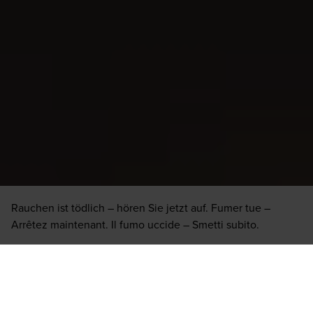
Rauchen ist tödlich – hören Sie jetzt auf. Fumer tue –
Arrêtez maintenant. Il fumo uccide – Smetti subito.