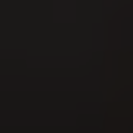
16
AUG
Fête cantonale de la lutte de Suisse du
Nord-Ouest 2026