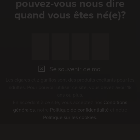
pouvez-vous nous dire
07
quand vous êtes né(e)?
AUG
Marché Concours 2026
Se souvenir de moi
Les cigares et zigarillos sont des produits excitants pour les
adultes. Pour pouvoir utiliser ce site, vous devez avoir 18
ans ou plus.
En accédant à ce site, vous acceptez nos
Conditions
générales
, notre
Politique de confidentialité
et notre
Politique sur les cookies
.
08