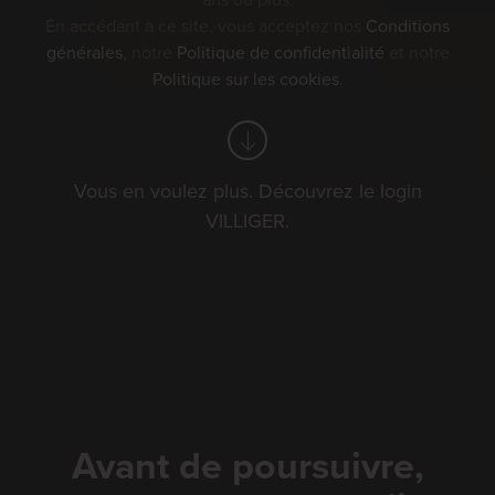
ans ou plus.
En accédant à ce site, vous acceptez nos
Conditions
Vos filtres
générales
, notre
Politique de confidentialité
et notre
foire
Politique sur les cookies
.
golf
schwingfest
Vous en voulez plus. Découvrez le login
événements de villiger
VILLIGER.
Trier par:
Date
Avant de poursuivre,