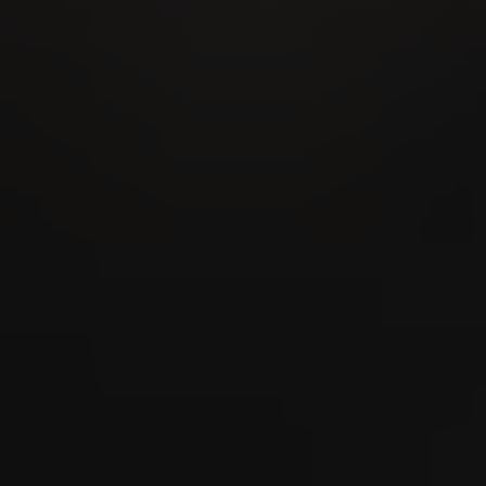
28
AUG
MidAmateure Oberkirch 2026
03