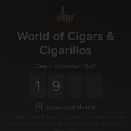
Menu
World of Cigars &
Cigarillos
Quand êtes-vous né(e)?
Se souvenir de moi
Événements
Les cigares et zigarillos sont des produits excitants pour les
Faites ensemble l’expérience du plaisir
adultes. Pour pouvoir utiliser ce site, vous devez avoir 18