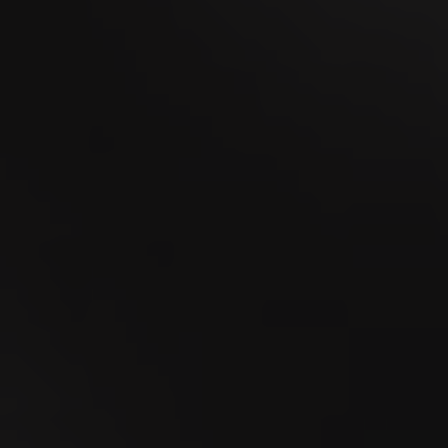
18
SEP
La MidAmateure de Wylihof 2026