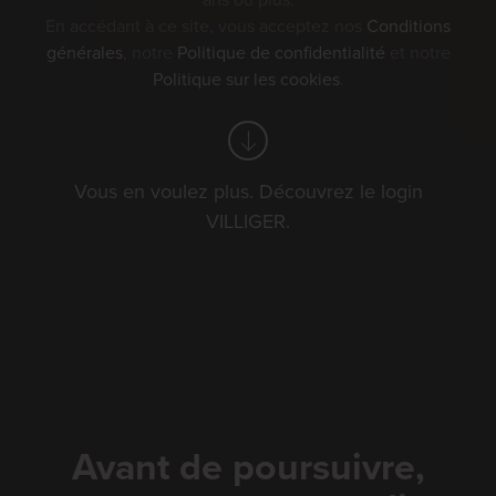
ans ou plus.
En accédant à ce site, vous acceptez nos
Conditions
générales
, notre
Politique de confidentialité
et notre
Politique sur les cookies
.
Fête cantonale de
Vous en voulez plus. Découvrez le login
la lutte de Suisse
VILLIGER.
du Nord-Ouest
2026
Le VILLIGER ORIGINAL-KRUMME est
Avant de poursuivre,
un incontournable de la fête de la