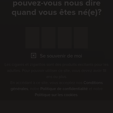
pouvez-vous nous dire
lutte. Les très appréciés cigares
quand vous êtes né(e)?
«Schwinger» et de nombreux autres
produits sont disponibles sur place,
auprès du véhicule-Kiosk de
VILLIGER. Nous nous réjouissons de
votre visite!
Se souvenir de moi
Les cigares et zigarillos sont des produits excitants pour les
Vous pouvez trouver plus
adultes. Pour pouvoir utiliser ce site, vous devez avoir 18
ans ou plus.
d'informations sur
En accédant à ce site, vous acceptez nos
Conditions
l'événement ici
générales
, notre
Politique de confidentialité
et notre
Politique sur les cookies
.