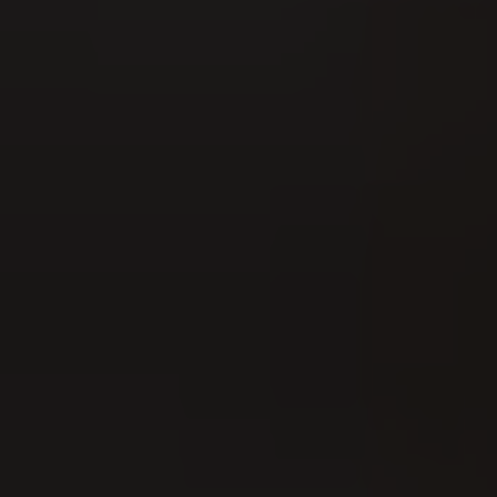
AUG
Eidgenössisches Scheller- &
Trychlertreffen 2026
22
AUG