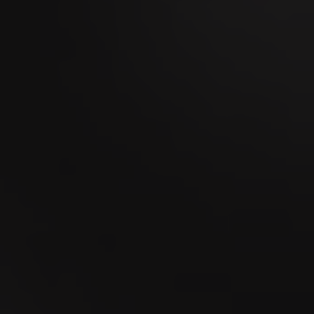
18
SEP
La MidAmateure de Wylihof 2026
23