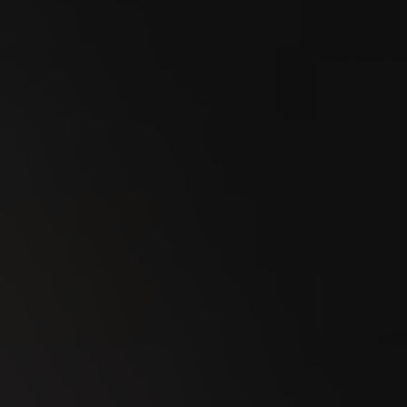
SEP
Esmeralda Charity Cup Wylihof 2026
24
SEP