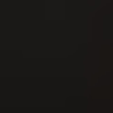
16
AUG
Fête cantonale de la lutte de Suisse du
Nord-Ouest 2026