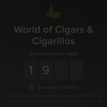
Menu
World of Cigars &
Cigarillos
Quand êtes-vous né(e)?
Se souvenir de moi
Événements
Les cigares et zigarillos sont des produits excitants pour les
Faites ensemble l’expérience du plaisir
adultes. Pour pouvoir utiliser ce site, vous devez avoir 18