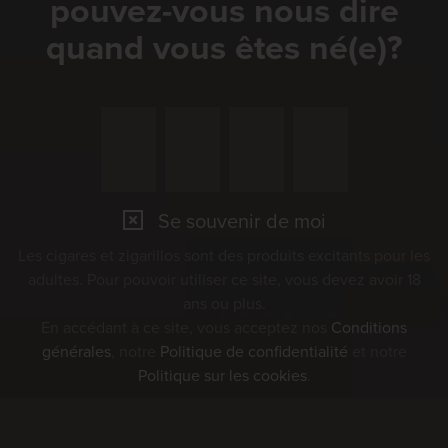
pouvez-vous nous dire
07
quand vous êtes né(e)?
AUG
Marché Concours 2026
Se souvenir de moi
Les cigares et zigarillos sont des produits excitants pour les
adultes. Pour pouvoir utiliser ce site, vous devez avoir 18
ans ou plus.
En accédant à ce site, vous acceptez nos
Conditions
générales
, notre
Politique de confidentialité
et notre
Politique sur les cookies
.
08