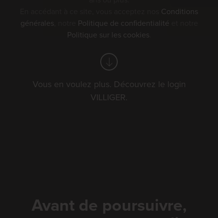
ans ou plus.
En accédant à ce site, vous acceptez nos
Conditions
Vos filtres
générales
, notre
Politique de confidentialité
et notre
foire
Politique sur les cookies
.
golf
schwingfest
Vous en voulez plus. Découvrez le login
événements de villiger
VILLIGER.
Trier par:
Date
Avant de poursuivre,