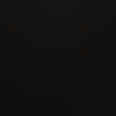
28
AUG
MidAmateure Oberkirch 2026
03