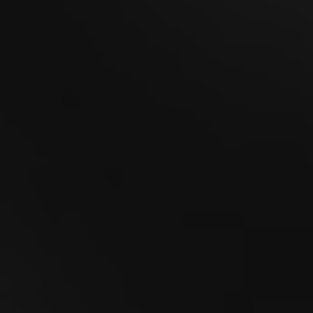
18
SEP
La MidAmateure de Wylihof 2026