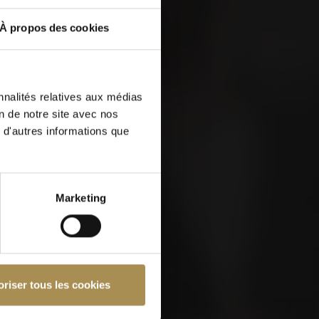
 &
À propos des cookies
nnalités relatives aux médias
on de notre site avec nos
 d'autres informations que
Marketing
ser ce site, vous devez
oriser tous les cookies
nfidentialité
et notre