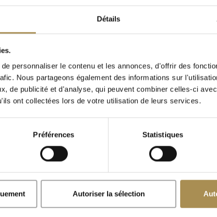
orld of Cigars
Détails
Cigarillos
ies.
e personnaliser le contenu et les annonces, d'offrir des fonctio
rafic. Nous partageons également des informations sur l'utilisati
Quand êtes-vous né(e)?
, de publicité et d'analyse, qui peuvent combiner celles-ci avec
ils ont collectées lors de votre utilisation de leurs services.
Préférences
Statistiques
x
Se souvenir de moi
los sont des produits excitants pour les adultes. Pour pouvoir utili
avoir 18 ans ou plus.
quement
Autoriser la sélection
Aut
te, vous acceptez nos
Conditions générales
, notre
Politique de co
Politique sur les cookies
.