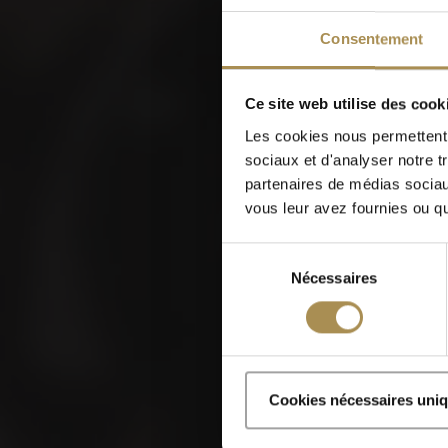
W
Consentement
Ce site web utilise des cook
Les cookies nous permettent d
sociaux et d'analyser notre t
partenaires de médias sociaux
vous leur avez fournies ou qu'
Sélection
Nécessaires
du
consentement
Les cigares et zigaril
Cookies nécessaires uni
En accédant à ce si