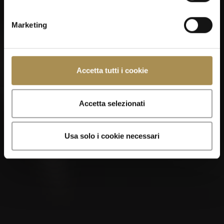
Ricordami
Marketing
Sigari e zigarillo sono stimolanti per adulti. Per utilizzare
questo sito devi avere almeno 18 anni.
Visitando questo sito dai il tuo consenso ai nostri
Termini
Accetta tutti i cookie
d’uso
,
Politica sulla privacy
e
Politica sui Cookie
.
Accetta selezionati
Usa solo i cookie necessari