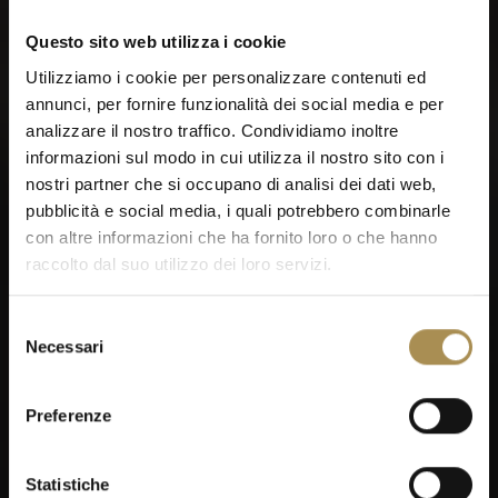
d’uso
,
Politica sulla privacy
e
Politica sui Cookie
.
Questo sito web utilizza i cookie
Utilizziamo i cookie per personalizzare contenuti ed
annunci, per fornire funzionalità dei social media e per
Vuoi di più. Dai un'occhiata al login VILLIGER.
analizzare il nostro traffico. Condividiamo inoltre
informazioni sul modo in cui utilizza il nostro sito con i
nostri partner che si occupano di analisi dei dati web,
pubblicità e social media, i quali potrebbero combinarle
con altre informazioni che ha fornito loro o che hanno
raccolto dal suo utilizzo dei loro servizi.
Prima di proseguire, puoi
Selezione
dirci quando sei nato?
Necessari
del
consenso
Preferenze
Statistiche