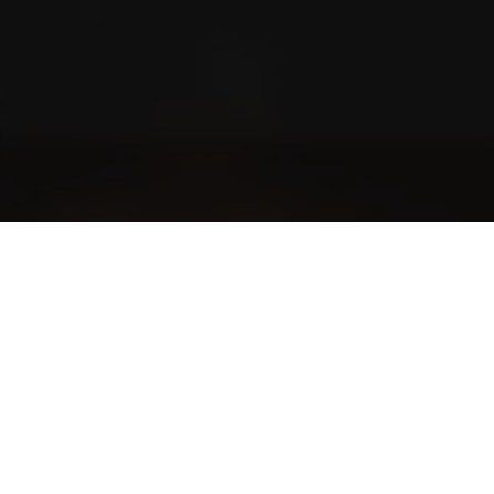
Blog
Storie dalla comunità e tante altre storie entusiasmanti
The World of Cigars
L'etichetta dei fumatori di sigari