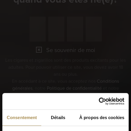
Se souvenir de moi
Les cigares et zigarillos sont des produits excitants pour les
adultes. Pour pouvoir utiliser ce site, vous devez avoir 18
ans ou plus.
En accédant à ce site, vous acceptez nos
Conditions
générales
, notre
Politique de confidentialité
et notre
Politique sur les cookies
.
Consentement
Détails
À propos des cookies