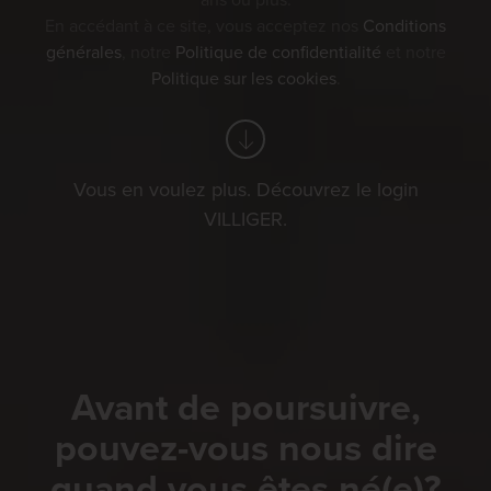
ans ou plus.
candidature spontanée.
En accédant à ce site, vous acceptez nos
Conditions
générales
, notre
Politique de confidentialité
et notre
Politique sur les cookies
.
Veuillez entrer votre sexe. *
Homme
Femme
Vous en voulez plus. Découvrez le login
VILLIGER.
Divers
Avant de poursuivre,
pouvez-vous nous dire
quand vous êtes né(e)?