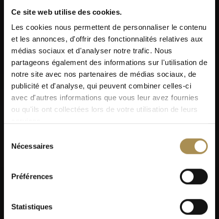
Ce site web utilise des cookies.
Les cookies nous permettent de personnaliser le contenu
et les annonces, d'offrir des fonctionnalités relatives aux
médias sociaux et d'analyser notre trafic. Nous
partageons également des informations sur l'utilisation de
Message *
notre site avec nos partenaires de médias sociaux, de
publicité et d'analyse, qui peuvent combiner celles-ci
avec d'autres informations que vous leur avez fournies
ou qu'ils ont collectées lors de votre utilisation de leurs
services.
Sélection
Nécessaires
du
Lettre de motivation
consentement
Préférences
CV
Statistiques