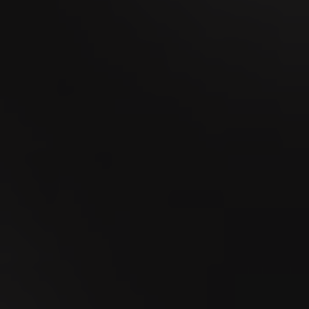
MidAmateure Wylihof 2026
23
SEP
Esmeralda Charity Cup Wylihof 2026