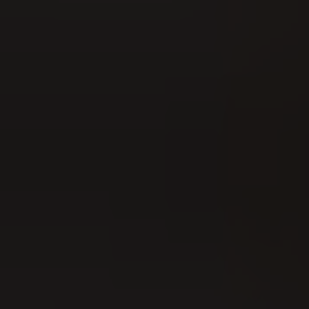
21
AUG
Eidgenössisches Scheller- &
Trychlertreffen 2026