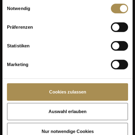
gesammelt haben.
Einwilligungsauswahl
SEP
Notwendig
Präferenzen
Kilchberger Schwinget 2026
Statistiken
Marketing
Cookies zulassen
07
Auswahl erlauben
SEP
Nur notwendige Cookies