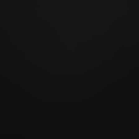
28
AUG
MidAmateure Oberkirch 2026