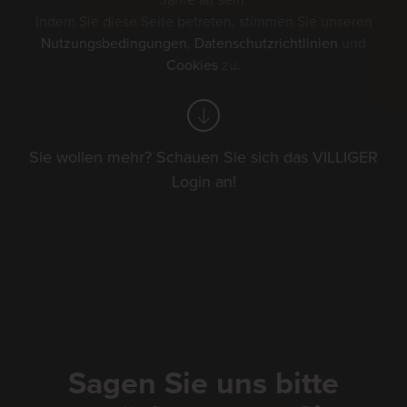
Jahre alt sein.
Indem Sie diese Seite betreten, stimmen Sie unseren
Nutzungsbedingungen
,
Datenschutzrichtlinien
und
Cookies
zu.
Stierenmarkt Zug
Sie wollen mehr? Schauen Sie sich das VILLIGER
2026
Login an!
An unserem Stand finden Sie
verschiedenste Sorten von Zigarillos
und Zigarren. Geniessen Sie diesen
traditionellen Anlass mit einer
Sagen Sie uns bitte
einzigartigen VILLIGER ORIGINAL-