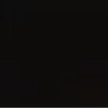
Newsletter Anmeldung
An News und Tipps interessiert? Hier Newsletter
abonnieren.
Nutzungsbedingungen
Datenschutzrichtlinie
Cookies Policy
Impressum
Pressemitteilungen
Partner
Kontakt
Newsletter Anmeldung
LkSG / HinSchG
© Copyright 2026 Villiger Söhne AG