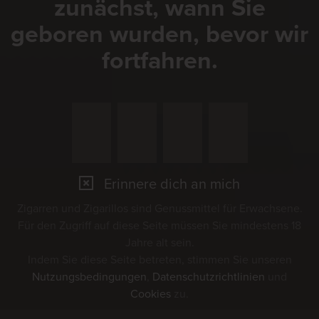
zunächst, wann Sie
KRUMME.
geboren wurden, bevor wir
fortfahren.
Weitere Infos zur
Veranstaltung finden Sie
hier
Erinnere dich an mich
Zigarren und Zigarillos sind Genussmittel für Erwachsene.
09.09.2026 - 10.09.2026
Für den Zugriff auf diese Seite müssen Sie mindestens 18
Jahre alt sein.
Indem Sie diese Seite betreten, stimmen Sie unseren
Nutzungsbedingungen
,
Datenschutzrichtlinien
und
Veranstaltung meinem Kalender hinzufügen
Cookies
zu.