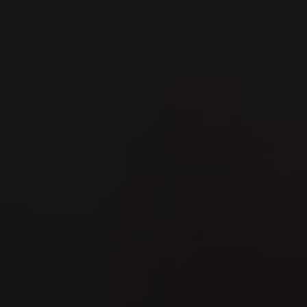
Es freut u
in Weinfe
Geniessen 
am VILLIG
Weitere I
Veranstaltu
Sie h