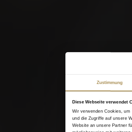
Veranstaltungen
Erleben Sie den Genuss gemeinsa
messe
golf
Ihre Filter
W
schwingfest
villiger eigeneve
Zustimmung
Diese Webseite verwendet 
Wir verwenden Cookies, um I
und die Zugriffe auf unsere 
Website an unsere Partner fü
07