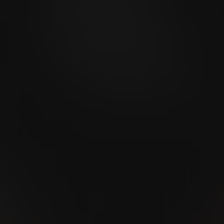
AUG
Bern-Jurassisches
Schwingfest 2026
15