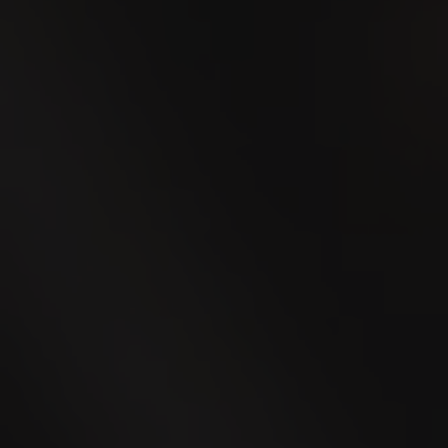
AUG
Interkantonales
Hornusserfest 2026
22
AUG