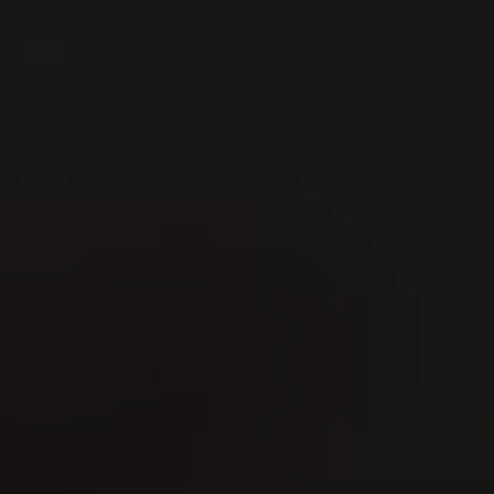
ns, Sie am 24. September bis am 28. Sept
lden an der WEGA Messe begrüssen zu dürf
Sie unsere traditionellen VILLIGER Produk
ER Stand.
nfos zur
ng finden
ier
24.09.2026 - 28.09.2026