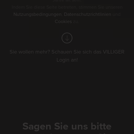
Jahre alt sein.
Indem Sie diese Seite betreten, stimmen Sie unseren
Nutzungsbedingungen
,
Datenschutzrichtlinien
und
Cookies
zu.
Kaltbrunner
Sie wollen mehr? Schauen Sie sich das VILLIGER
Jahrmarkt 2026
Login an!
Wir sind in diesem Jahr für Sie vor Ort
und verwöhnen Sie gerne mit unseren
feinen VILLIGER Produkten an
unserem Stand.
Sagen Sie uns bitte