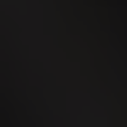
SEP
MidAmateure Wylihof 2026
23
SEP