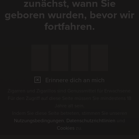
zunächst, wann Sie
Weitere Infos zur
geboren wurden, bevor wir
Veranstaltung finden Sie
fortfahren.
hier
08.10.2026
Erinnere dich an mich
Zigarren und Zigarillos sind Genussmittel für Erwachsene.
Für den Zugriff auf diese Seite müssen Sie mindestens 18
Veranstaltung meinem Kalender hinzufügen
Jahre alt sein.
Indem Sie diese Seite betreten, stimmen Sie unseren
Nutzungsbedingungen
,
Datenschutzrichtlinien
und
Speer-Braui
Cookies
zu.
Dorfstrasse 11