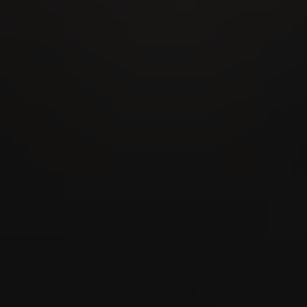
16
AUG
Nordwestschweizer Schwingfest 2026
21
AUG