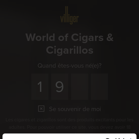
Menu
World of Cigars &
Cigarillos
Quand êtes-vous né(e)?
Se souvenir de moi
Les cigares et zigarillos sont des produits excitants pour les
adultes. Pour pouvoir utiliser ce site, vous devez avoir 18
ans ou plus.