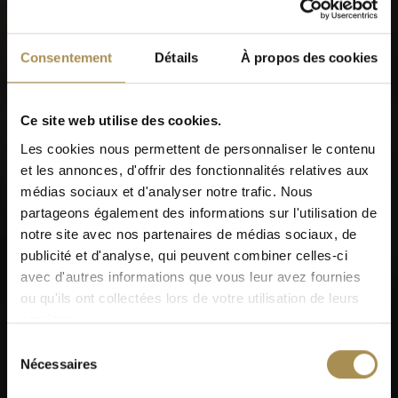
En accédant à ce site, vous acceptez nos
Conditions
générales
, notre
Politique de confidentialité
et notre
Politique sur les cookies
.
Consentement
Détails
À propos des cookies
Ce site web utilise des cookies.
Vous en voulez plus. Découvrez le login
Les cookies nous permettent de personnaliser le contenu
VILLIGER.
et les annonces, d'offrir des fonctionnalités relatives aux
médias sociaux et d'analyser notre trafic. Nous
partageons également des informations sur l'utilisation de
notre site avec nos partenaires de médias sociaux, de
publicité et d'analyse, qui peuvent combiner celles-ci
avec d'autres informations que vous leur avez fournies
ou qu'ils ont collectées lors de votre utilisation de leurs
Avant de poursuivre,
services.
pouvez-vous nous dire
Sélection
Nécessaires
du
quand vous êtes né(e)?
consentement