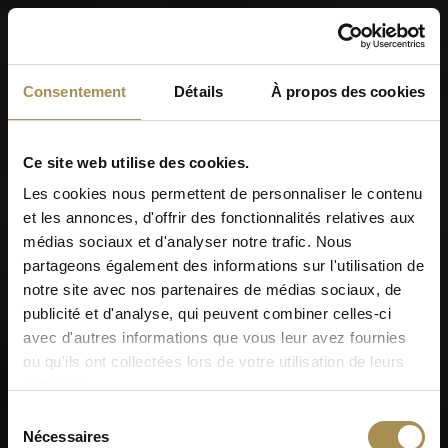
Menu
Consentement
Détails
À propos des cookies
World of Cigars &
Cigarillos
Ce site web utilise des cookies.
Les cookies nous permettent de personnaliser le contenu
et les annonces, d'offrir des fonctionnalités relatives aux
Quand êtes-vous né(e)?
médias sociaux et d'analyser notre trafic. Nous
partageons également des informations sur l'utilisation de
notre site avec nos partenaires de médias sociaux, de
publicité et d'analyse, qui peuvent combiner celles-ci
avec d'autres informations que vous leur avez fournies
ou qu'ils ont collectées lors de votre utilisation de leurs
Se souvenir de moi
services.
Les cigares et zigarillos sont des produits excitants pour les
Sélection
adultes. Pour pouvoir utiliser ce site, vous devez avoir 18
Nécessaires
du