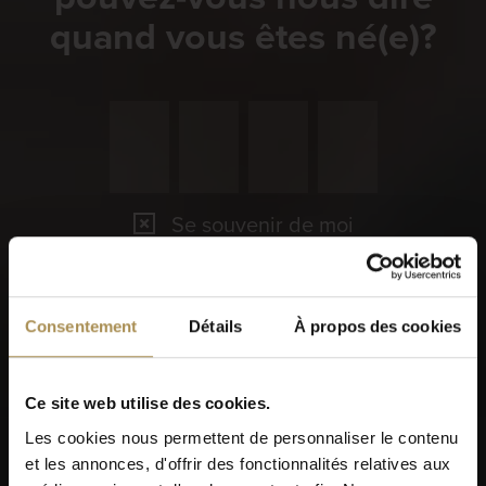
quand vous êtes né(e)?
Se souvenir de moi
Les cigares et zigarillos sont des produits excitants pour les
adultes. Pour pouvoir utiliser ce site, vous devez avoir 18
ans ou plus.
Consentement
Détails
À propos des cookies
En accédant à ce site, vous acceptez nos
Conditions
générales
, notre
Politique de confidentialité
et notre
Politique sur les cookies
.
Ce site web utilise des cookies.
Les cookies nous permettent de personnaliser le contenu
et les annonces, d'offrir des fonctionnalités relatives aux