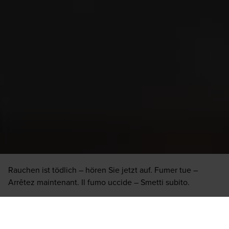
Wo rauchen?
Lounge Locator
Rauchen ist tödlich – hören Sie jetzt auf. Fumer tue –
Das Sortiment kann je nach Standort variieren. Wir können
Arrêtez maintenant. Il fumo uccide – Smetti subito.
deshalb nicht garantieren, dass jede Zigarre oder Marke vor
Ort verfügbar ist.