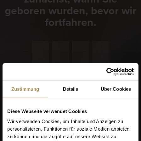
geboren wurden, bevor wir
fortfahren.
Erinnere dich an mich
Zigarren und Zigarillos sind Genussmittel für Erwachsene.
Zustimmung
Details
Über Cookies
Für den Zugriff auf diese Seite müssen Sie mindestens 18
Jahre alt sein.
Indem Sie diese Seite betreten, stimmen Sie unseren
Diese Webseite verwendet Cookies
Nutzungsbedingungen
,
Datenschutzrichtlinien
und
Wir verwenden Cookies, um Inhalte und Anzeigen zu
Cookies
zu.
personalisieren, Funktionen für soziale Medien anbieten
zu können und die Zugriffe auf unsere Website zu