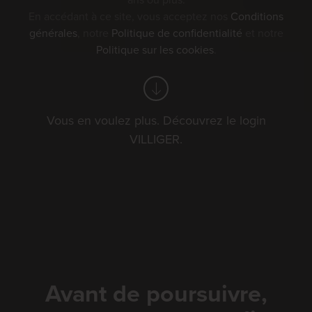
ans ou plus.
En accédant à ce site, vous acceptez nos
Conditions
Vos filtres
générales
, notre
Politique de confidentialité
et notre
foire
Politique sur les cookies
.
golf
schwingfest
Vous en voulez plus. Découvrez le login
événements de villiger
VILLIGER.
Trier par:
Date
Avant de poursuivre,