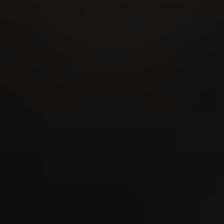
28
AUG
MidAmateure Oberkirch 2026
03