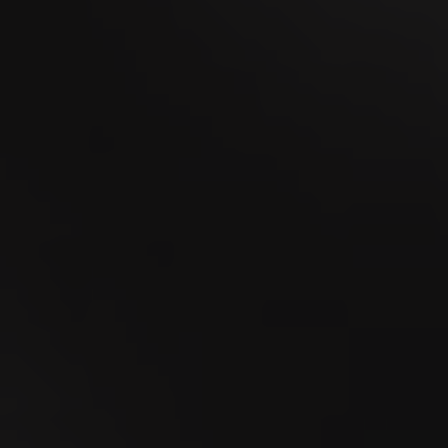
18
SEP
La MidAmateure de Wylihof 2026