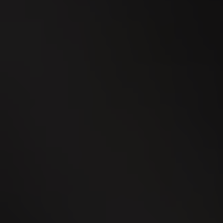
24
SEP
WEGA Thurgau 2026