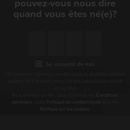
pouvez-vous nous dire
07
quand vous êtes né(e)?
AUG
Marché Concours 2026
Se souvenir de moi
Les cigares et zigarillos sont des produits excitants pour les
adultes. Pour pouvoir utiliser ce site, vous devez avoir 18
ans ou plus.
En accédant à ce site, vous acceptez nos
Conditions
générales
, notre
Politique de confidentialité
et notre
Politique sur les cookies
.
08