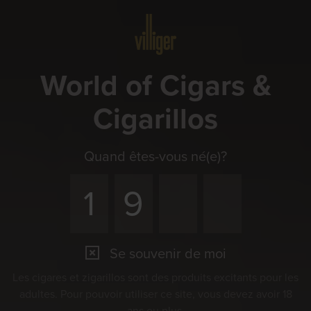
Menu
World of Cigars &
Cigarillos
Quand êtes-vous né(e)?
Se souvenir de moi
Événements
Les cigares et zigarillos sont des produits excitants pour les
Faites ensemble l’expérience du plaisir
adultes. Pour pouvoir utiliser ce site, vous devez avoir 18