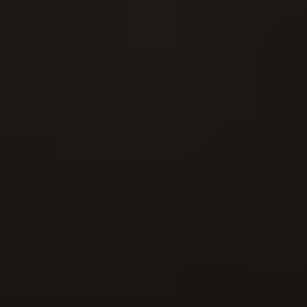
16
AUG
Fête cantonale de la lutte de Suisse du
Nord-Ouest 2026