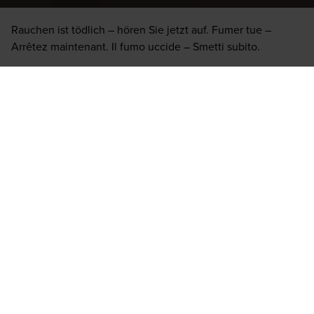
d’Allemagne
d’Allemagne
Rauchen ist tödlich – hören Sie jetzt auf. Fumer tue –
Arrêtez maintenant. Il fumo uccide – Smetti subito.