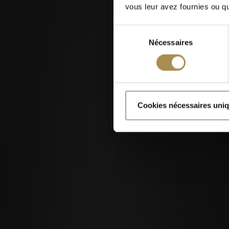
vous leur avez fournies ou qu'
Sélection
Nécessaires
du
consentement
Les cigares et zigaril
Cookies nécessaires uni
En accédant à ce si