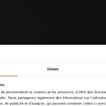
orld of Cigars
Détails
Cigarillos
ies.
e personnaliser le contenu et les annonces, d'offrir des fonctio
rafic. Nous partageons également des informations sur l'utilisati
Quand êtes-vous né(e)?
, de publicité et d'analyse, qui peuvent combiner celles-ci avec