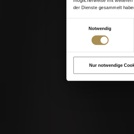
möglicherweise mit weiteren
der Dienste gesammelt habe
Einwilligungsauswahl
Notwendig
Zigarren und Zigaril
Nur notwendige Cook
Indem Sie diese Sei