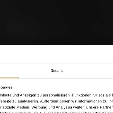
orld of Cigars
Details
Cigarillos
Cookies
nhalte und Anzeigen zu personalisieren, Funktionen für soziale
Website zu analysieren. Außerdem geben wir Informationen zu I
Wann wurden Sie geboren?
r soziale Medien, Werbung und Analysen weiter. Unsere Partner