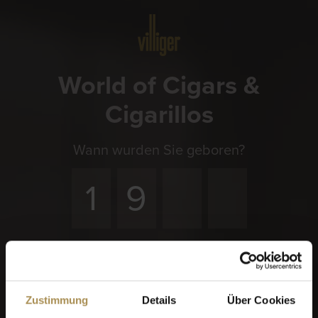
Menü
World of Cigars &
Cigarillos
Wann wurden Sie geboren?
Erinnere dich an mich
Zigarren und Zigarillos sind Genussmittel für Erwachsene.
Für den Zugriff auf diese Seite müssen Sie mindestens 18
Zustimmung
Details
Über Cookies
Jahre alt sein.