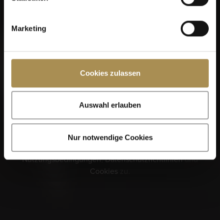
fortfahren.
Marketing
Cookies zulassen
Erinnere dich an mich
Auswahl erlauben
Zigarren und Zigarillos sind Genussmittel für Erwachsene.
Für den Zugriff auf diese Seite müssen Sie mindestens 18
Jahre alt sein.
Nur notwendige Cookies
Indem Sie diese Seite betreten, stimmen Sie unseren
Nutzungsbedingungen
,
Datenschutzrichtlinien
und
Cookies
zu.