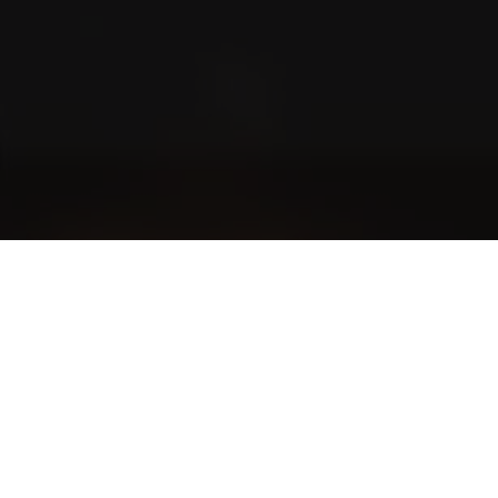
Blog
Geschichten aus der Community und noch
spannendere Geschichten
The World of Cigars
Zigarrenknigge