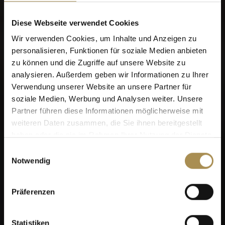
Indem Sie diese Seite betreten, stimmen Sie unseren
Nutzungsbedingungen
,
Datenschutzrichtlinien
und
Diese Webseite verwendet Cookies
Cookies
zu.
Wir verwenden Cookies, um Inhalte und Anzeigen zu
personalisieren, Funktionen für soziale Medien anbieten
zu können und die Zugriffe auf unsere Website zu
analysieren. Außerdem geben wir Informationen zu Ihrer
Sie wollen mehr? Schauen Sie sich das VILLIGER
Verwendung unserer Website an unsere Partner für
Login an!
soziale Medien, Werbung und Analysen weiter. Unsere
Partner führen diese Informationen möglicherweise mit
weiteren Daten zusammen, die Sie ihnen bereitgestellt
haben oder die sie im Rahmen Ihrer Nutzung der Dienste
gesammelt haben.
Einwilligungsauswahl
Notwendig
Sagen Sie uns bitte
Präferenzen
zunächst, wann Sie
geboren wurden, bevor wir
Statistiken