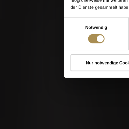
möglicherweise mit weiteren
der Dienste gesammelt habe
Einwilligungsauswahl
Notwendig
Zigarren und Zigar
Nur notwendige Cook
Indem Sie diese Sei