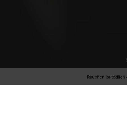
Das Sortiment kann je nach Standort variieren. Wir 
Rauchen ist tödlich 
Blog
Geschichten aus der Community und noch