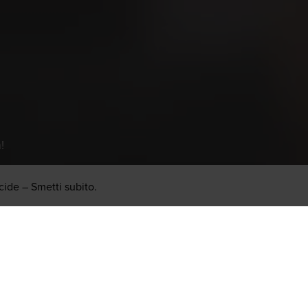
r Ort verfügbar ist.
!
cide – Smetti subito.
!
Newsletter Anmeldung
n News und Tipps interessiert? Hier