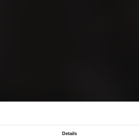
IGER 45ER SU
orld of Cigars
Details