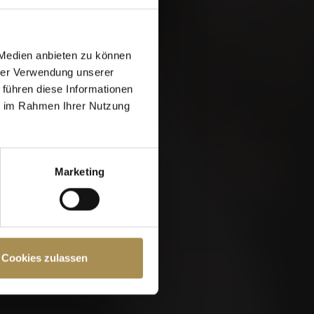
 Medien anbieten zu können
hrer Verwendung unserer
 führen diese Informationen
ie im Rahmen Ihrer Nutzung
Marketing
e Seite müssen Sie
Cookies zulassen
chutzrichtlinien
und