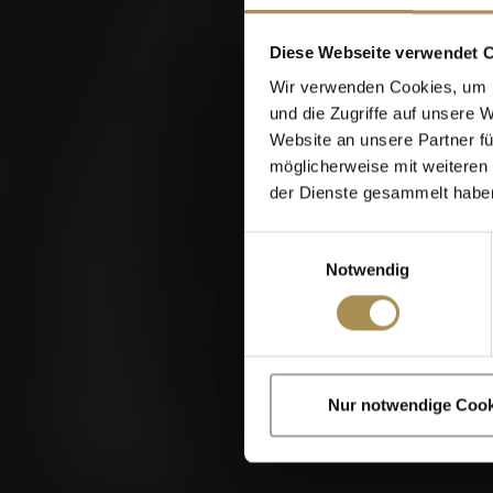
Diese Webseite verwendet 
Wir verwenden Cookies, um I
und die Zugriffe auf unsere 
Website an unsere Partner fü
möglicherweise mit weiteren
der Dienste gesammelt habe
Einwilligungsauswahl
Notwendig
VILLIGER 45ER SUMATRA
Zigarren und Zigar
Nur notwendige Cook
Indem Sie diese Sei