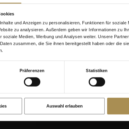
Cigarillos
Cookies
nhalte und Anzeigen zu personalisieren, Funktionen für soziale
Website zu analysieren. Außerdem geben wir Informationen zu I
Wann wurden Sie geboren?
r soziale Medien, Werbung und Analysen weiter. Unsere Partner
 Daten zusammen, die Sie ihnen bereitgestellt haben oder die s
n.
Präferenzen
Statistiken
x
Erinnere dich an mich
illos sind Genussmittel für Erwachsene. Für den Zugriff auf dies
mindestens 18 Jahre alt sein.
ies
Auswahl erlauben
te betreten, stimmen Sie unseren
Nutzungsbedingungen
,
Datens
Cookies
zu.