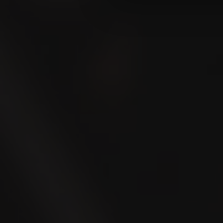
Wo kaufe
Store Locator