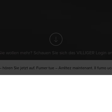
können deshalb nicht garantieren, dass jede Zigarre oder Marke vo
Sie wollen mehr? Schauen Sie sich das VILLIGER Login an
– hören Sie jetzt auf. Fumer tue – Arrêtez maintenant. Il fumo uc
Sie wollen mehr? Schauen Sie sich das VILLIGER Login an
Store & Lounge Locator
Geniessen Sie den Augenblick - Lounge
A