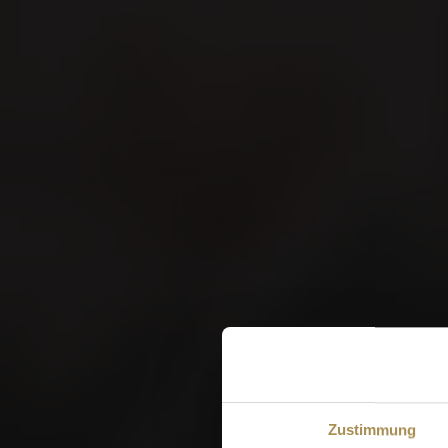
VILL
W
Zustimmung