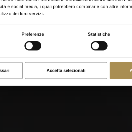
icità e social media, i quali potrebbero combinarle con altre inform
Quando sei nato?
lizzo dei loro servizi.
Preferenze
Statistiche
x
Ricordami
lo sono stimolanti per adulti. Per utilizzare questo sito devi aver
ssari
Accetta selezionati
A
 dai il tuo consenso ai nostri
Termini d’uso
,
Politica sulla privacy
tare?
Do