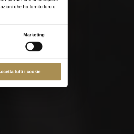
azioni che ha fornito loro o
Marketing
e almeno 18 anni.
ccetta tutti i cookie
e
Politica sui Cookie
.
ve fumare?