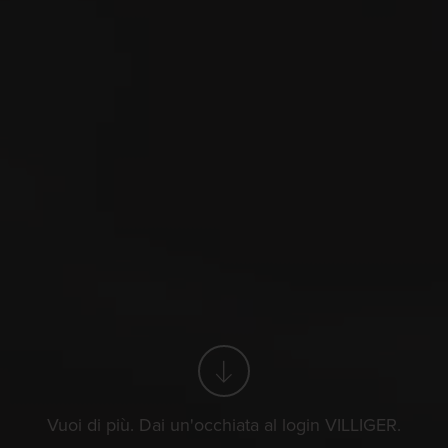
vendita
Loc
che ogni sigaro o marca sia disponibile in commercio fisso.
Vuoi di più. Dai un'occhiata al login VILLIGER.