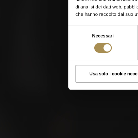
di analisi dei dati web, pubbl
che hanno raccolto dal suo uti
Selezione
Necessari
del
consenso
Sigari e zigaril
Usa solo i cookie nece
Visitando questo sito
Dove acquis