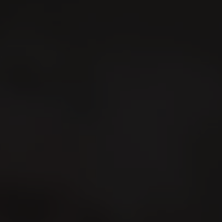
Ricerca
It