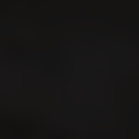
Ricerca
It