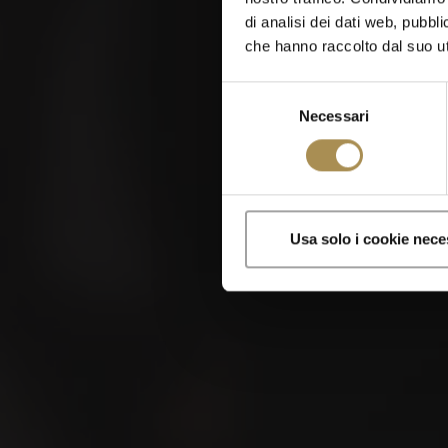
di analisi dei dati web, pubbl
che hanno raccolto dal suo uti
Selezione
Necessari
del
consenso
Sigari e zigaril
Usa solo i cookie nece
Visitando questo sito
Dove acquis