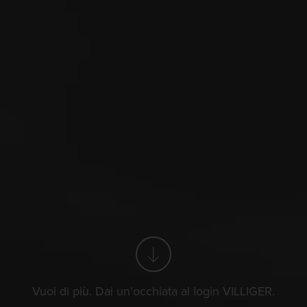
vendita
Loc
che ogni sigaro o marca sia disponibile in commercio fisso.
Vuoi di più. Dai un'occhiata al login VILLIGER.