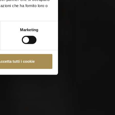
azioni che ha fornito loro o
Marketing
e almeno 18 anni.
ccetta tutti i cookie
e
Politica sui Cookie
.
ve fumare?