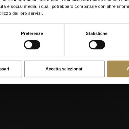
icità e social media, i quali potrebbero combinarle con altre inform
Quando sei nato?
lizzo dei loro servizi.
Preferenze
Statistiche
x
Ricordami
lo sono stimolanti per adulti. Per utilizzare questo sito devi aver
ssari
Accetta selezionati
A
 dai il tuo consenso ai nostri
Termini d’uso
,
Politica sulla privacy
tare?
Do