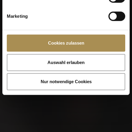
Marketing
AROM. TEETABAK
WEBER
Cookies zulassen
Auswahl erlauben
Nur notwendige Cookies
AROM. TEETABAK WEBER