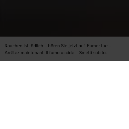
Wo rauchen?
Rauchen ist tödlich – hören Sie jetzt auf. Fumer tue –
Arrêtez maintenant. Il fumo uccide – Smetti subito.
Lounge Locator
Das Sortiment kann je nach Standort variieren. Wir können
deshalb nicht garantieren, dass jede Zigarre oder Marke vor
Ort verfügbar ist.