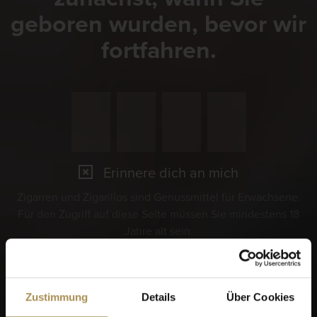
geboren wurden, bevor wir
fortfahren.
Erinnere dich an mich
Zigarren und Zigarillos sind Genussmittel für Erwachsene.
Für den Zugriff auf diese Seite müssen Sie mindestens 18
Jahre alt sein.
Indem Sie diese Seite betreten, stimmen Sie unseren
Nutzungsbedingungen
,
Datenschutzrichtlinien
und
Cookies
zu.
Zustimmung
Details
Über Cookies