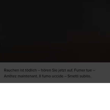
Wo rauchen?
Lounge Locator
Das Sortiment kann je nach Standort variieren. Wir können
Rauchen ist tödlich – hören Sie jetzt auf. Fumer tue –
deshalb nicht garantieren, dass jede Zigarre oder Marke vor
Arrêtez maintenant. Il fumo uccide – Smetti subito.
Ort verfügbar ist.