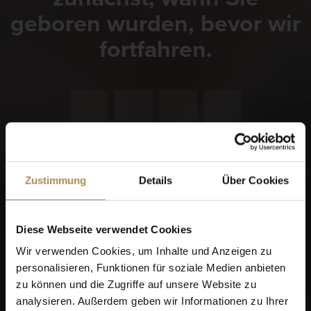
geboren wurden, bevor wir
fortfahren.
Erinnere dich an mich
Zustimmung
Details
Über Cookies
Zigarren und Zigarillos sind Genussmittel für Erwachsene.
Für den Zugriff auf diese Seite müssen Sie mindestens 18
Jahre alt sein.
Diese Webseite verwendet Cookies
Indem Sie diese Seite betreten, stimmen Sie unseren
Wir verwenden Cookies, um Inhalte und Anzeigen zu
Nutzungsbedingungen
,
Datenschutzrichtlinien
und
personalisieren, Funktionen für soziale Medien anbieten
Cookies
zu.
zu können und die Zugriffe auf unsere Website zu
analysieren. Außerdem geben wir Informationen zu Ihrer