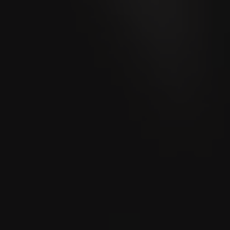
Bewertet
89
Punkte
Cigar Journal
BOCK
Corona Tubos
Bewertet
89
Punkte
Cigar Journal
BOCK