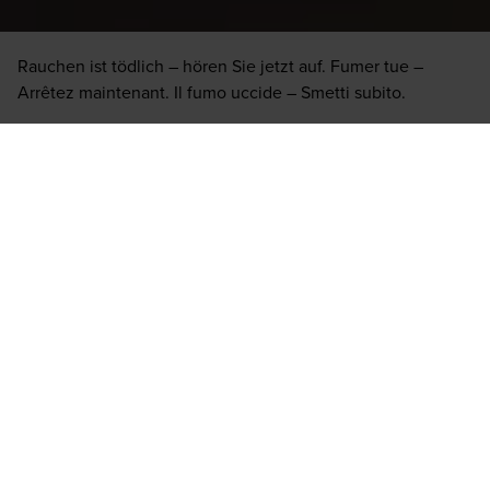
BOCK Y CA.
"A"
Rauchen ist tödlich – hören Sie jetzt auf. Fumer tue –
Arrêtez maintenant. Il fumo uccide – Smetti subito.
Limited Edition