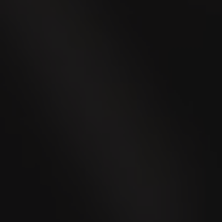
Robusto
BOCK
Panetela
Bewertet
90
Punkte
Cigar Journal
BOCK
Corona