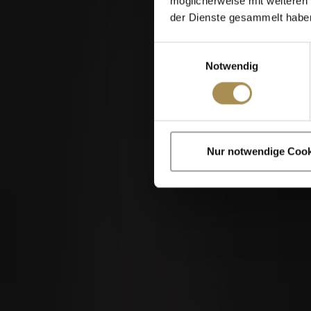
möglicherweise mit weiteren
der Dienste gesammelt habe
Einwilligungsauswahl
Notwendig
Zigarren und Zigar
Nur notwendige Cook
Indem Sie diese Sei