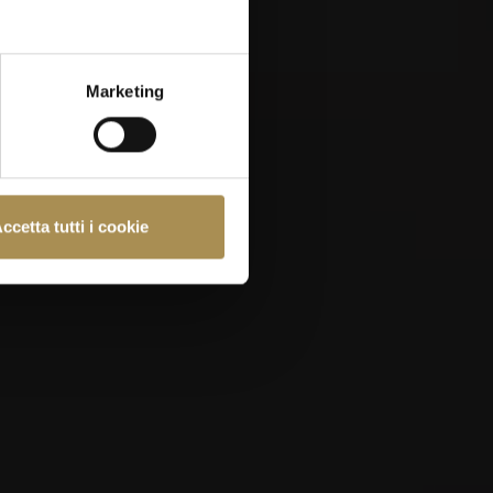
Marketing
e almeno 18 anni.
ccetta tutti i cookie
e
Politica sui Cookie
.