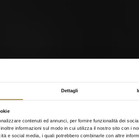
orld of Cigars
Dettagli
Cigarillos
ookie
nalizzare contenuti ed annunci, per fornire funzionalità dei socia
inoltre informazioni sul modo in cui utilizza il nostro sito con i 
icità e social media, i quali potrebbero combinarle con altre inform
Quando sei nato?