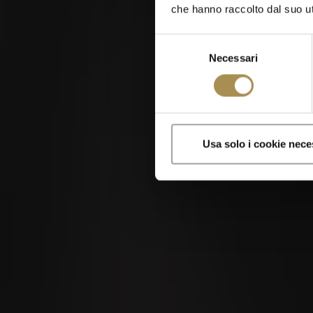
che hanno raccolto dal suo uti
Selezione
Necessari
del
consenso
Sigari e zigaril
Usa solo i cookie nece
Visitando questo sito