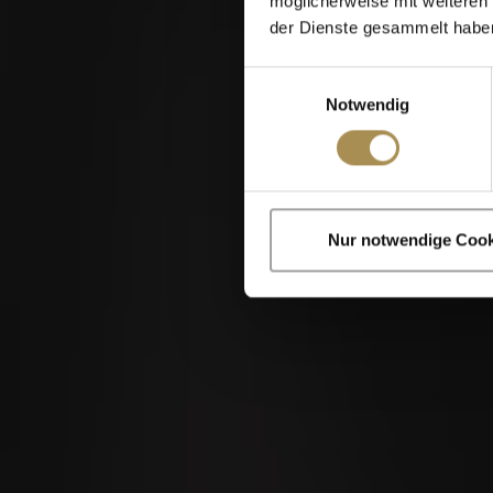
möglicherweise mit weiteren
der Dienste gesammelt habe
Einwilligungsauswahl
Notwendig
Zigarren und Zigar
Nur notwendige Cook
Indem Sie diese Sei