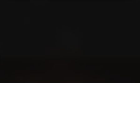
Blog
Storie dalla comunità e tante altre storie entusiasmanti
The World of Cigars
L'etichetta dei fumatori di sigari