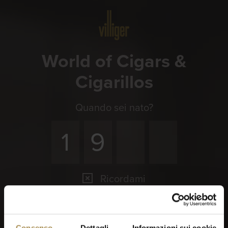
Menu
World of Cigars &
Cigarillos
Quando sei nato?
Ricordami
Sigari e zigarillo sono stimolanti per adulti. Per utilizzare
questo sito devi avere almeno 18 anni.
Visitando questo sito dai il tuo consenso ai nostri
Termini
Consenso
Dettagli
Informazioni sui cookie