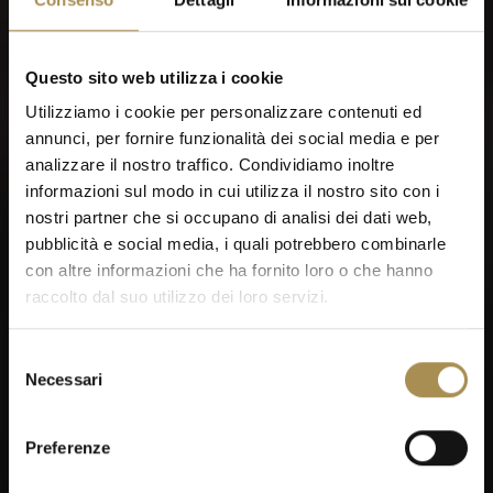
d’uso
,
Politica sulla privacy
e
Politica sui Cookie
.
Questo sito web utilizza i cookie
Utilizziamo i cookie per personalizzare contenuti ed
Vuoi di più. Dai un'occhiata al login VILLIGER.
annunci, per fornire funzionalità dei social media e per
analizzare il nostro traffico. Condividiamo inoltre
informazioni sul modo in cui utilizza il nostro sito con i
nostri partner che si occupano di analisi dei dati web,
pubblicità e social media, i quali potrebbero combinarle
con altre informazioni che ha fornito loro o che hanno
raccolto dal suo utilizzo dei loro servizi.
Prima di proseguire, puoi
dirci quando sei nato?
Selezione
Necessari
del
consenso
Preferenze