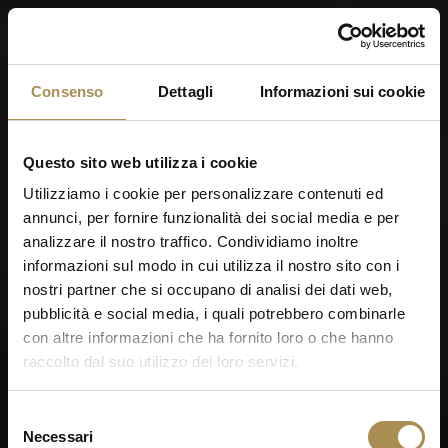
Menu
Consenso
Dettagli
Informazioni sui cookie
World of Cigars &
Cigarillos
Questo sito web utilizza i cookie
Utilizziamo i cookie per personalizzare contenuti ed
annunci, per fornire funzionalità dei social media e per
Quando sei nato?
analizzare il nostro traffico. Condividiamo inoltre
informazioni sul modo in cui utilizza il nostro sito con i
nostri partner che si occupano di analisi dei dati web,
pubblicità e social media, i quali potrebbero combinarle
con altre informazioni che ha fornito loro o che hanno
raccolto dal suo utilizzo dei loro servizi.
Ricordami
Sigari e zigarillo sono stimolanti per adulti. Per utilizzare
Selezione
questo sito devi avere almeno 18 anni.
Necessari
del