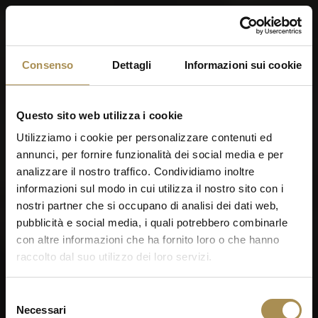
Menu
Consenso
Dettagli
Informazioni sui cookie
World of Cigars &
Cigarillos
Questo sito web utilizza i cookie
Utilizziamo i cookie per personalizzare contenuti ed
annunci, per fornire funzionalità dei social media e per
Quando sei nato?
analizzare il nostro traffico. Condividiamo inoltre
informazioni sul modo in cui utilizza il nostro sito con i
nostri partner che si occupano di analisi dei dati web,
pubblicità e social media, i quali potrebbero combinarle
con altre informazioni che ha fornito loro o che hanno
raccolto dal suo utilizzo dei loro servizi.
Ricordami
Sigari e zigarillo sono stimolanti per adulti. Per utilizzare
Selezione
questo sito devi avere almeno 18 anni.
Necessari
del