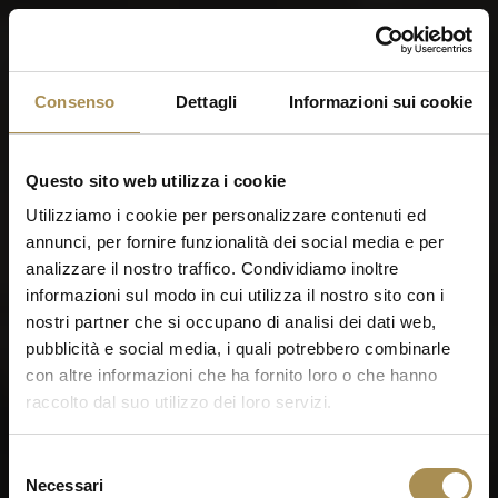
Menu
Consenso
Dettagli
Informazioni sui cookie
World of Cigars &
Cigarillos
Questo sito web utilizza i cookie
Utilizziamo i cookie per personalizzare contenuti ed
annunci, per fornire funzionalità dei social media e per
Quando sei nato?
analizzare il nostro traffico. Condividiamo inoltre
informazioni sul modo in cui utilizza il nostro sito con i
nostri partner che si occupano di analisi dei dati web,
pubblicità e social media, i quali potrebbero combinarle
con altre informazioni che ha fornito loro o che hanno
raccolto dal suo utilizzo dei loro servizi.
Ricordami
Sigari e zigarillo sono stimolanti per adulti. Per utilizzare
Selezione
questo sito devi avere almeno 18 anni.
Necessari
del