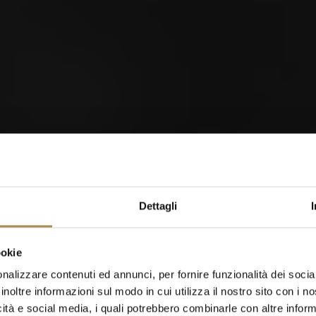
orld of Cigars
Dettagli
Cigarillos
ookie
nalizzare contenuti ed annunci, per fornire funzionalità dei socia
inoltre informazioni sul modo in cui utilizza il nostro sito con i 
icità e social media, i quali potrebbero combinarle con altre inform
Quando sei nato?