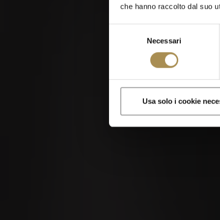
che hanno raccolto dal suo uti
Selezione
Necessari
del
consenso
Sigari e zigaril
Usa solo i cookie nece
Visitando questo sito