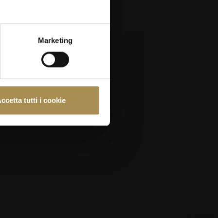
Marketing
e almeno 18 anni.
ccetta tutti i cookie
e
Politica sui Cookie
.