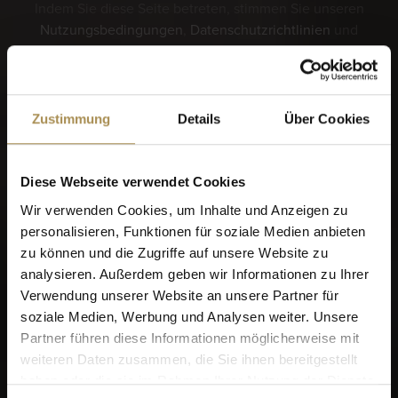
Indem Sie diese Seite betreten, stimmen Sie unseren
Nutzungsbedingungen
,
Datenschutzrichtlinien
und
Cookies
zu.
Zustimmung
Details
Über Cookies
Sie wollen mehr? Schauen Sie sich das VILLIGER
Login an!
Diese Webseite verwendet Cookies
Wir verwenden Cookies, um Inhalte und Anzeigen zu
personalisieren, Funktionen für soziale Medien anbieten
zu können und die Zugriffe auf unsere Website zu
analysieren. Außerdem geben wir Informationen zu Ihrer
Verwendung unserer Website an unsere Partner für
Sagen Sie uns bitte
soziale Medien, Werbung und Analysen weiter. Unsere
Partner führen diese Informationen möglicherweise mit
zunächst, wann Sie
weiteren Daten zusammen, die Sie ihnen bereitgestellt
geboren wurden, bevor wir
haben oder die sie im Rahmen Ihrer Nutzung der Dienste