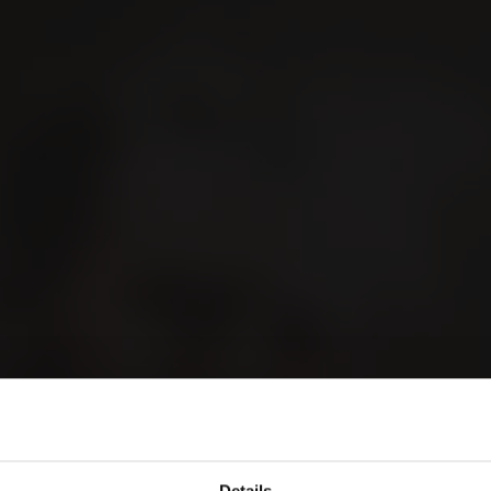
GER
Blog
Kontakt
orld of Cigars
Details