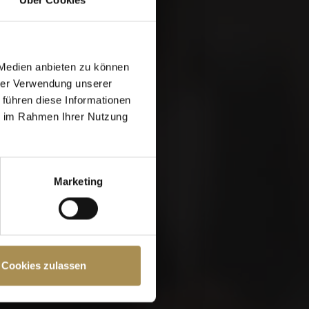
 Medien anbieten zu können
hrer Verwendung unserer
 führen diese Informationen
ie im Rahmen Ihrer Nutzung
Marketing
e Seite müssen Sie
Cookies zulassen
chutzrichtlinien
und