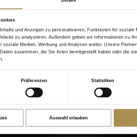
Cigarillos
Cookies
nhalte und Anzeigen zu personalisieren, Funktionen für soziale
Website zu analysieren. Außerdem geben wir Informationen zu I
Wann wurden Sie geboren?
r soziale Medien, Werbung und Analysen weiter. Unsere Partner
 Daten zusammen, die Sie ihnen bereitgestellt haben oder die s
n.
Präferenzen
Statistiken
x
Erinnere dich an mich
illos sind Genussmittel für Erwachsene. Für den Zugriff auf dies
mindestens 18 Jahre alt sein.
ies
Auswahl erlauben
te betreten, stimmen Sie unseren
Nutzungsbedingungen
,
Datens
Cookies
zu.