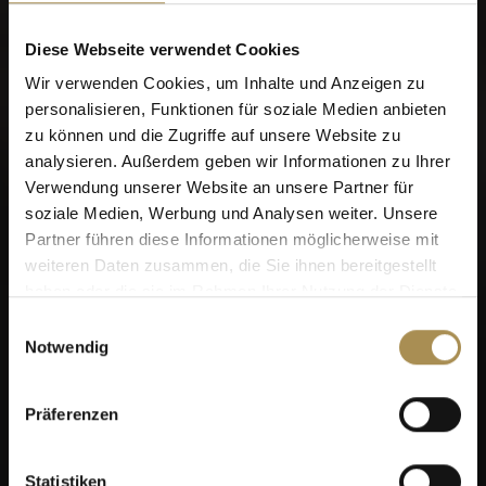
Indem Sie diese Seite betreten, stimmen Sie unseren
Nutzungsbedingungen
,
Datenschutzrichtlinien
und
Diese Webseite verwendet Cookies
Cookies
zu.
Wir verwenden Cookies, um Inhalte und Anzeigen zu
personalisieren, Funktionen für soziale Medien anbieten
zu können und die Zugriffe auf unsere Website zu
analysieren. Außerdem geben wir Informationen zu Ihrer
Sie wollen mehr? Schauen Sie sich das VILLIGER
Verwendung unserer Website an unsere Partner für
Login an!
soziale Medien, Werbung und Analysen weiter. Unsere
Partner führen diese Informationen möglicherweise mit
weiteren Daten zusammen, die Sie ihnen bereitgestellt
haben oder die sie im Rahmen Ihrer Nutzung der Dienste
gesammelt haben.
Einwilligungsauswahl
Notwendig
Sagen Sie uns bitte
Präferenzen
zunächst, wann Sie
geboren wurden, bevor wir
Statistiken