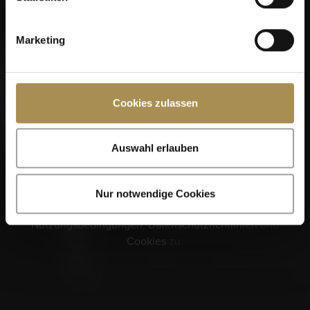
fortfahren.
Marketing
Cookies zulassen
Erinnere dich an mich
Auswahl erlauben
Zigarren und Zigarillos sind Genussmittel für Erwachsene.
Für den Zugriff auf diese Seite müssen Sie mindestens 18
Jahre alt sein.
Nur notwendige Cookies
Indem Sie diese Seite betreten, stimmen Sie unseren
Nutzungsbedingungen
,
Datenschutzrichtlinien
und
Cookies
zu.