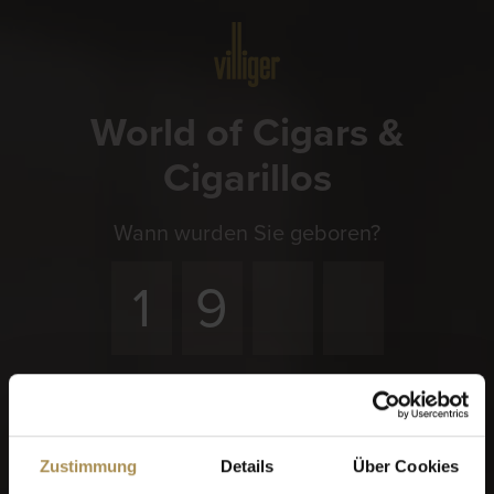
Menü
World of Cigars &
Cigarillos
Wann wurden Sie geboren?
Erinnere dich an mich
Zigarren und Zigarillos sind Genussmittel für Erwachsene.
Für den Zugriff auf diese Seite müssen Sie mindestens 18
Zustimmung
Details
Über Cookies
Jahre alt sein.