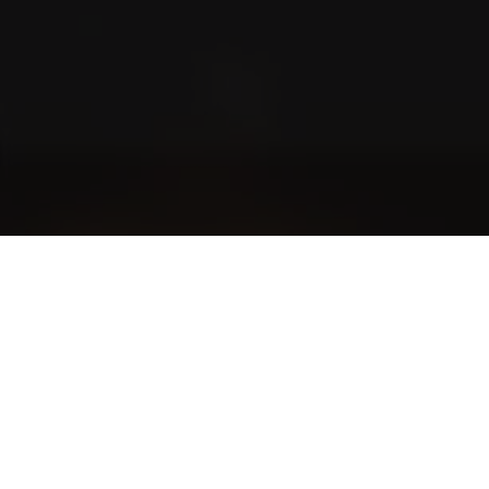
Blog
Geschichten aus der Community und noch
spannendere Geschichten
The World of Cigars
Zigarrenknigge