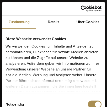
Menü
Zustimmung
Details
Über Cookies
World of Cigars &
Cigarillos
Diese Webseite verwendet Cookies
Wir verwenden Cookies, um Inhalte und Anzeigen zu
personalisieren, Funktionen für soziale Medien anbieten
Wann wurden Sie geboren?
zu können und die Zugriffe auf unsere Website zu
analysieren. Außerdem geben wir Informationen zu Ihrer
Verwendung unserer Website an unsere Partner für
soziale Medien, Werbung und Analysen weiter. Unsere
Partner führen diese Informationen möglicherweise mit
weiteren Daten zusammen, die Sie ihnen bereitgestellt
Erinnere dich an mich
haben oder die sie im Rahmen Ihrer Nutzung der Dienste
Zigarren und Zigarillos sind Genussmittel für Erwachsene.
gesammelt haben.
Einwilligungsauswahl
Für den Zugriff auf diese Seite müssen Sie mindestens 18
Notwendig