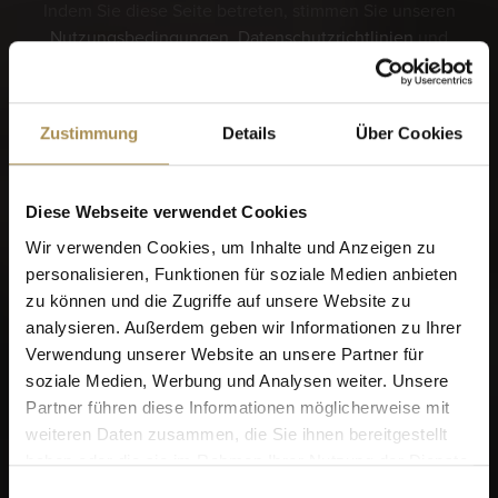
Indem Sie diese Seite betreten, stimmen Sie unseren
Nutzungsbedingungen
,
Datenschutzrichtlinien
und
Cookies
zu.
Zustimmung
Details
Über Cookies
Sie wollen mehr? Schauen Sie sich das VILLIGER
Login an!
Diese Webseite verwendet Cookies
Wir verwenden Cookies, um Inhalte und Anzeigen zu
personalisieren, Funktionen für soziale Medien anbieten
zu können und die Zugriffe auf unsere Website zu
analysieren. Außerdem geben wir Informationen zu Ihrer
Verwendung unserer Website an unsere Partner für
soziale Medien, Werbung und Analysen weiter. Unsere
Sagen Sie uns bitte
Partner führen diese Informationen möglicherweise mit
zunächst, wann Sie
weiteren Daten zusammen, die Sie ihnen bereitgestellt
haben oder die sie im Rahmen Ihrer Nutzung der Dienste
geboren wurden, bevor wir
gesammelt haben.
Einwilligungsauswahl