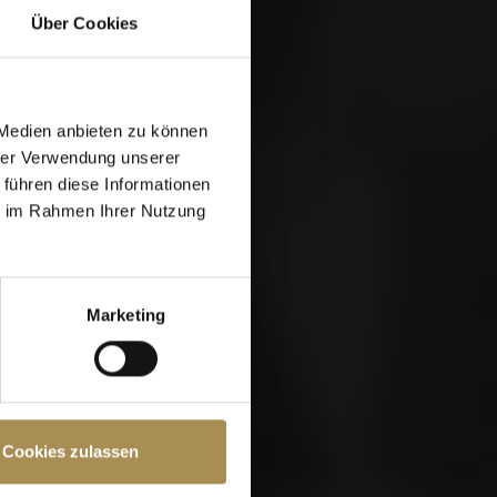
Über Cookies
 Medien anbieten zu können
hrer Verwendung unserer
 führen diese Informationen
ie im Rahmen Ihrer Nutzung
Marketing
e Seite müssen Sie
Cookies zulassen
chutzrichtlinien
und