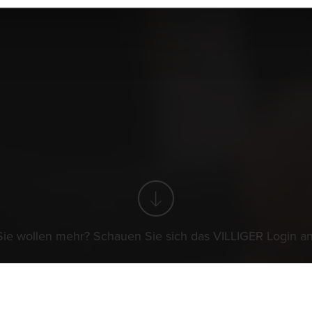
The World of Cigars
Zigarrenknigge
A
N
Sie wollen mehr? Schauen Sie sich das VILLIGER Login an
 Policy
Impressum
Pressemitteilungen
Partner
Kontakt
Newsl
Sie wollen mehr? Schauen Sie sich das VILLIGER Login an