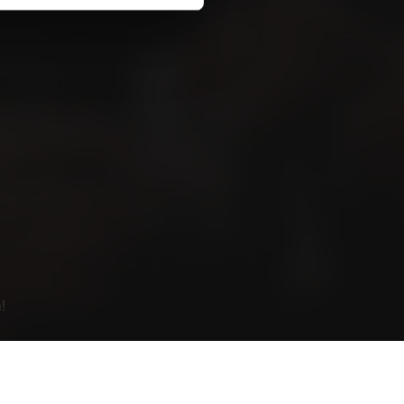
Newsletter Anmeldung
n News und Tipps interessiert? Hier
ewsletter abonnieren.
!
etter Anmeldung
LkSG / HinSchG
!