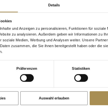
Details
Cigarillos
Cookies
nhalte und Anzeigen zu personalisieren, Funktionen für soziale
Website zu analysieren. Außerdem geben wir Informationen zu I
Wann wurden Sie geboren?
r soziale Medien, Werbung und Analysen weiter. Unsere Partner
 Daten zusammen, die Sie ihnen bereitgestellt haben oder die s
n.
Präferenzen
Statistiken
x
Erinnere dich an mich
illos sind Genussmittel für Erwachsene. Für den Zugriff auf dies
mindestens 18 Jahre alt sein.
ies
Auswahl erlauben
te betreten, stimmen Sie unseren
Nutzungsbedingungen
,
Datens
Cookies
zu.