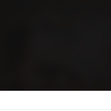
GER
VILLIGER erleben
Kontakt
orld of Cigars