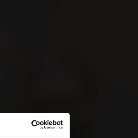
Suchen
De
 &