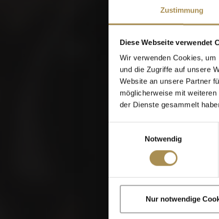
Zustimmung
Diese Webseite verwendet 
Wir verwenden Cookies, um I
und die Zugriffe auf unsere 
Website an unsere Partner fü
möglicherweise mit weiteren
der Dienste gesammelt habe
Einwilligungsauswahl
Notwendig
Zigarren und Zigar
Nur notwendige Cook
Indem Sie diese Sei